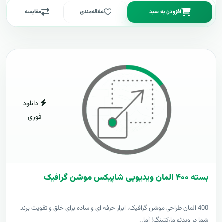
افزودن به سبد
علاقه‌مندی
مقایسه
دانلود
فوری
بسته ۴۰۰ المان ویدیویی شاپیکس موشن گرافیک
400 المان طراحی موشن گرافیک، ابزار حرفه ای و ساده برای خلق و تقویت برند
شما در ویدئو مارکتینگ! آما..