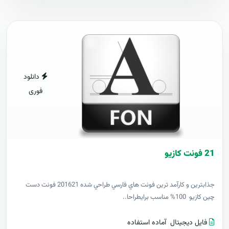
دانلود
فوری
21 فونت کازيو
جذابترين و کارآمد ترين فونت هاي فارسي طراحي شده 201621 فونت دست
چين کازيو 100% مناسب برايطراحا..
فایل دیجیتال
آماده استفاده