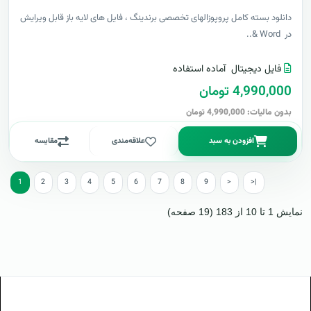
دانلود بسته کامل پروپوزالهای تخصصی برندینگ ، فایل های لایه باز قابل ویرایش
در Word &..
فایل دیجیتال
آماده استفاده
4,990,000 تومان
بدون مالیات: 4,990,000 تومان
افزودن به سبد
علاقه‌مندی
مقایسه
1
2
3
4
5
6
7
8
9
>
>|
نمایش 1 تا 10 از 183 (19 صفحه)