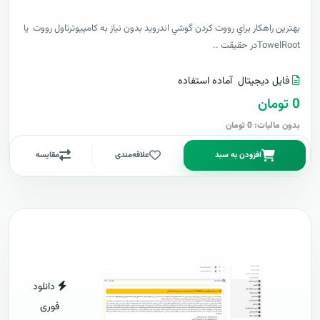
بهترين راهکار براي رووت کردن گوشي اندرويد بدون نياز به کامپيوترتاول رووت يا
TowelRootدر حقيقت ..
فایل دیجیتال
آماده استفاده
0 تومان
بدون مالیات: 0 تومان
افزودن به سبد
علاقه‌مندی
مقایسه
دانلود
فوری