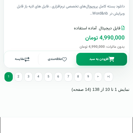
دانلود بسته کامل پروپوزال‌های تخصصی نرم‌افزاری ، فایل های لایه باز قابل
ویرایش در Word&nb..
فایل دیجیتال
آماده استفاده
4,990,000 تومان
بدون مالیات: 4,990,000 تومان
افزودن به سبد
علاقه‌مندی
مقایسه
1
2
3
4
5
6
7
8
9
>
>|
نمایش 1 تا 10 از 138 (14 صفحه)