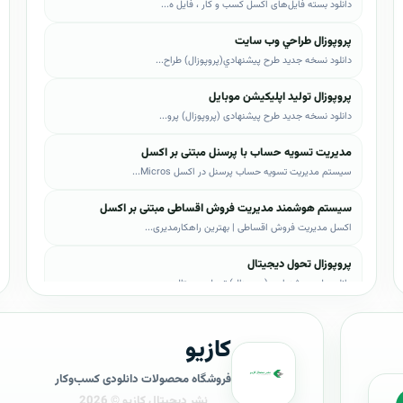
دانلود بسته فایل‌های اکسل کسب و کار ، فایل ه...
پروپوزال طراحي وب سايت
دانلود نسخه جدید طرح پيشنهادي(پروپوزال) طراح...
پروپوزال تولید اپلیکیشن موبایل
دانلود نسخه جدید طرح پیشنهادی (پروپوزال) پرو...
مدیریت تسویه حساب با پرسنل مبتنی بر اکسل
سیستم مدیریت تسویه حساب پرسنل در اکسل Micros...
سیستم هوشمند مدیریت فروش اقساطی مبتنی بر اکسل
اکسل مدیریت فروش اقساطی | بهترین راهکارمدیری...
پروپوزال تحول دیجیتال
دانلود طرح پیشنهادی (پروپوزال) تحول دیجیتال،...
پروپوزال AI
کازیو
دانلود طرح پيشنهادي(پروپوزال) هوش مصنوعی (AI...
پروپوزال بیزاجی
فروشگاه محصولات دانلودی کسب‌وکار
دانلود طرح پيشنهادي(پروپوزال) بیزاجی، لایه ب...