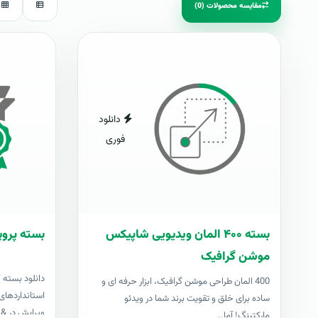
مقایسه محصولات (0)
دانلود
فوری
بسته ۴۰۰ المان ویدیویی شاپیکس
بسته پروپ
موشن گرافیک
دانلود بسته 
400 المان طراحی موشن گرافیک، ابزار حرفه ای و
استانداردهای 
ساده برای خلق و تقویت برند شما در ویدئو
ویرایش در &nbs..
مارکتینگ! آما..