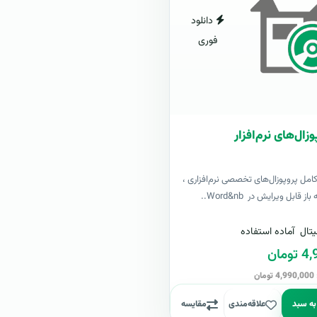
دانلود
فوری
زال‌های نرم‌افزار
کامل پروپوزال‌های تخصصی نرم‌افزاری ،
ز قابل ویرایش در Word&nb..
تال
آماده استفاده
مان
ن
به سبد
علاقه‌مندی
مقایسه