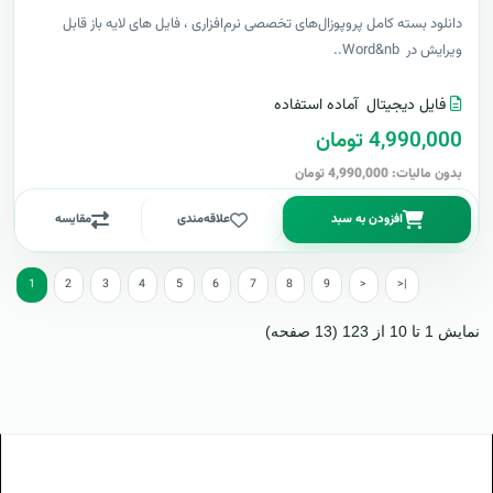
دانلود بسته کامل پروپوزال‌های تخصصی نرم‌افزاری ، فایل های لایه باز قابل
ویرایش در Word&nb..
فایل دیجیتال
آماده استفاده
4,990,000 تومان
بدون مالیات: 4,990,000 تومان
افزودن به سبد
علاقه‌مندی
مقایسه
1
2
3
4
5
6
7
8
9
>
>|
نمایش 1 تا 10 از 123 (13 صفحه)