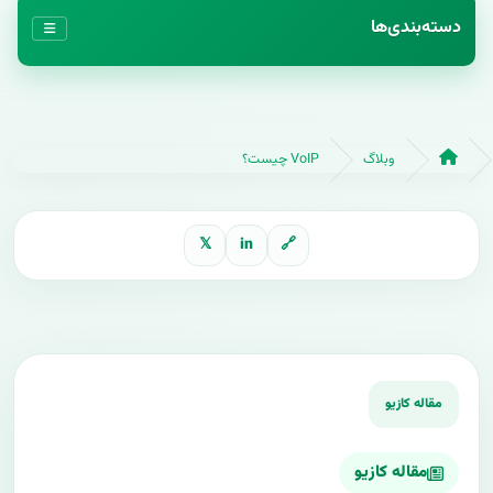
دسته‌بندی‌ها
وبلاگ
VoIP چیست؟
𝕏
in
🔗
مقاله کازیو