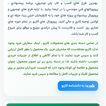
بهترين طرح هاي کسب و کار، پلن توجيهي، برنامه پيشنهادي ،
پروپوزالهاي فني مهندسي را در اينجا بيابيد. با ارايه طرح هاي توجيهي و
پروپوزال پيشنهادي پروژه هاي خود را به کارفرمايان خيلي زيبا، حرفه اي و
لوکس توجيه کاري و مالي کنيد، پروپوزال هاي کازيو در تمام حوزه هاي
تجاری روز است. و قادرست تا پیش درآمدی مهیج و موفق برای شروع
کسب و کار شما باشد.
در تمامی دسته بندی های محصولات کازیو ، لینک سفارش خرید وجود
ندارد کازیو معتقدست که مشتریان عزیز، یک محصول را بطور کامل ارزیابی
کنند و سپس خرید نمایند تا با تمام آگاهی و اطلاع از جزییات خریدی
دلچسب داشته باشند لذا در دسته بندی زیر نیز تصویر محصول، عنوان
محصول و خلاصه ای کوتاه وجود دارد که لازمست خریداران محترم بر روی
محصول کلیک و جزییات کامل را مطالعه و سپس خرید نمایند.
ورود به دانشنامه کازیو