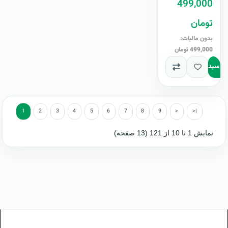
499,000
آپدیت را..
تومان
بدون مالیات:
499,000 تومان
به سبد
1
2
3
4
5
6
7
8
9
>
>|
نمایش 1 تا 10 از 121 (13 صفحه)