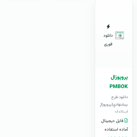
دانلود
فوری
پروپوزال
PMBOK
دانلود طرح
پيشنهادي(پروپوزال)
استاندارد
پم‌باک PMBOK ،
فایل دیجیتال
لایه باز ، قابل
آماده استفاده
ویرایش در Word+