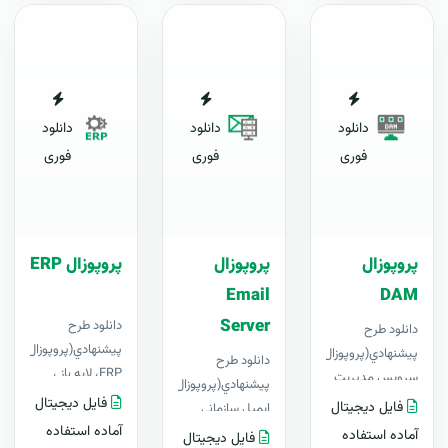
دانلود
دانلود
دانلود
فوری
فوری
فوری
پروپوزال
پروپوزال
پروپوزال ERP
Email
DAM
Server
دانلود طرح
دانلود طرح
پيشنهادي(پروپوزال)
پيشنهادي(پروپوزال)
دانلود طرح
ERP، لایه باز ،
سرویس مدیریت
پيشنهادي(پروپوزال)
قابل ویرایش در
دارایی‌های
فایل دیجیتال
فایل دیجیتال
ایمیل سازمانی
Word+ آپدیت
دیجیتالی ، لایه باز
آماده استفاده
Email Server،
آماده استفاده
فایل دیجیتال
رایگانبرای اولین