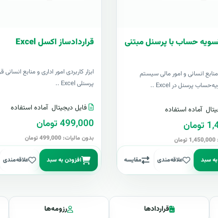
سویه حساب با پرسنل مبتنی
قراردادساز اکسل Excel
ابزار کاربردی امور اداری و منابع انسانی قر
 منابع انسانی و امور مالی سیستم
پرسنلی Excel ..
ساب پرسنل در Excel ..
فایل دیجیتال
آماده استفاده
یتال
آماده استفاده
499,000 تومان
ومان
بدون مالیات: 499,000 تومان
ان
به سبد
علاقه‌مندی
مقایسه
افزودن به سبد
علاقه‌مندی
قراردادها
رزومه‌ها