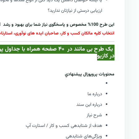
یا اینکه خواهان داشتن یک دید کلی از انواع متدها و نحو
ارزیابی درستی از نیازتان ندارید؟
این طرح 100% مخصوص و پاسخگوی نیاز شما برای بهبود و رشد کسب و کارتان
انتخاب کلیه مالکان کسب و کار، صاحبان ایده های نوآوری، استارتا
یک طرح بی مانند در ۴۰ صفحه همرا
در کازيو
محتويات پروپوزال پيشنهادي
درباره ما
درباره این سند
شرح نیاز
هدف از شتابدهی کسب و کار / استارت آپ
ویژگی‌های شتابدهی