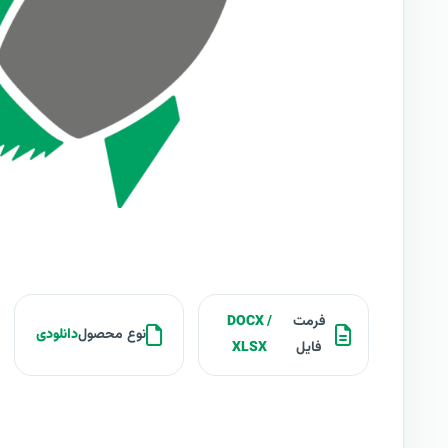
فرمت
DOCX /
نوع محصول
دانلودی
فایل
XLSX