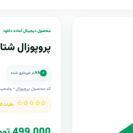
محصول دیجیتال آماده دانلود
پروپوزال شتا
۷۸
✓
بار خریداری شده
کد محصول پروپوزال • وضعی
نظرات کا
499,000 تومان