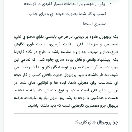
يکي از مهمترين اقدامات بسيار کليدي در توسعه
کسب و کار شما بصورت حرفه اي و براي جذب
مشتري است!
يک پروپوزال علاوه بر زيبايي در طراحي بايستي داراي محتواي غني،
تخصصي و جزييات فني ، نکات گرامري، ادبيات قوي نگارش
طرح،تصاوير مرتبط، جداول و مقدمه باشد تا طرح در نگاه کارفرما
يک پيشنهاد واقعي و قابل پياده سازي جلوه کند. که تمامي اين
موارد توسط گروه مهندسين و نويسندگان کازيو بدقت رعايت مي
شود. بخاطر داشته باشيد پروپوزال هويت واقعي کسب و کار حرفه
اي شماست براي معرفي
شما، ايده ها و توانايي هاي شما در
بررسي هاي فني است ملکرد و نوع خدماتي که ارايه ميدهديد
هست و همکنون با توجه به رشد روز افزون نياز به تبليغات، عرضه
پرپوزال جزو مهمترين کارهايي است که بايد داشته باشيد.
چرا پروپوزال هاي کازيو؟: