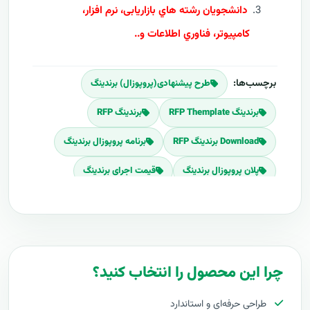
دانشجويان رشته هاي بازاریابی، نرم افزار،
کامپيوتر، فناوري اطلاعات و..
برچسب‌ها:
طرح پیشنهادی(پروپوزال) برندینگ
برندینگ RFP Themplate
برندینگ RFP
Download برندینگ RFP
برنامه پروپوزال برندینگ
پلان پروپوزال برندینگ
قیمت اجرای برندینگ
هزینه طراحی برندینگ
برآورد قیمت برندینگ
هزینه اجرای برندینگ
تعرفه های برندینگ
پروپوزال راه اندازی برندینگ
چرا این محصول را انتخاب کنید؟
طرح پیشنهادی طرح پروپوزال برندینگ
طراحی حرفه‌ای و استاندارد