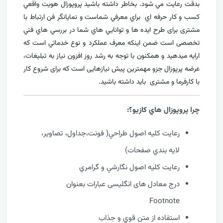
بدقت رعايت مي شود. بخاطر داشته باشيد پروپوزال هويت واقعي
کسب و کار حرفه اي براي معرفي
شماست و نمایانگر فن ارتباط با
مشتری برای طرح ايده ها و توانايي هاي شما در بررسي هاي فني
تخصصی است ضمن اینکه معرف عملکرد و نوع خدماتي است که
ارايه ميدهید و همکنون با توجه به رشد روز افزون نياز به تبليغات،
عرضه پرپوزال جزو مهمترين پیش نیازهایی است که برای شروع کار
با کارفرما و مشتری بايد داشته باشيد.
چرا پروپوزال هاي کازيو؟:
رعايت کليه اصول طراحي( فونت،جداول، تصاوير،
لايه بندي صفحات)
رعايت کليه اصول نگارشي و گرامري
درج معادل های انگلیسی عبارات بعنوان
Footnote
استفاده از متن قوي و جذاب