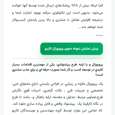
کما اینکه بیش از ۹۸% پیامک‌های ارسال شده توسط آنها خوانده
می‌شود. بدیهی است این تکنولوژی سرآمد بهبود تجارت شما و
درنتیجه افزایش تعامل با مشتری و بالا بردن راندمان کسب‌وکار
شما خواهد شد...
....
...
پیش نمایش نمونه دموی پروپوزال کازیو
پروپوزال و يا ارايه طرح پيشنهادي: يکي از مهمترين اقدامات بسيار
کليدي در توسعه کسب و کار شما بصورت حرفه اي و براي جذب مشتري
است!
يک پروپوزال علاوه بر زيبايي در طراحي بايستي داراي محتواي غني،
تخصصي و جزييات فني ، نکات گرامري، ادبيات قوي نگارش
طرح،تصاوير مرتبط، جداول و مقدمه، ارایه راهکار و...باشد تا طرح
در نگاه کارفرما يک پيشنهاد واقعي و قابل پياده سازي جلوه کند.
که تمامي اين موارد توسط گروه مهندسين و نويسندگان کازيو