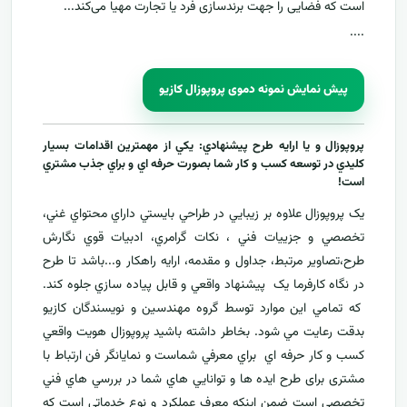
است که فضایی را جهت برندسازی فرد یا تجارت مهیا می‌کند...
....
پیش نمایش نمونه دموی پروپوزال کازیو
پروپوزال و يا ارايه طرح پيشنهادي: يکي از مهمترين اقدامات بسيار
کليدي در توسعه کسب و کار شما بصورت حرفه اي و براي جذب مشتري
است!
يک پروپوزال علاوه بر زيبايي در طراحي بايستي داراي محتواي غني،
تخصصي و جزييات فني ، نکات گرامري، ادبيات قوي نگارش
طرح،تصاوير مرتبط، جداول و مقدمه، ارایه راهکار و...باشد تا طرح
در نگاه کارفرما يک پيشنهاد واقعي و قابل پياده سازي جلوه کند.
که تمامي اين موارد توسط گروه مهندسين و نويسندگان کازيو
بدقت رعايت مي شود. بخاطر داشته باشيد پروپوزال هويت واقعي
کسب و کار حرفه اي براي معرفي
شماست و نمایانگر فن ارتباط با
مشتری برای طرح ايده ها و توانايي هاي شما در بررسي هاي فني
تخصصی است ضمن اینکه معرف عملکرد و نوع خدماتي است که