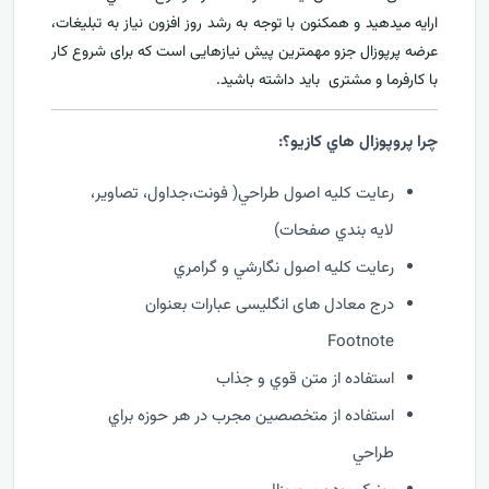
ارايه ميدهید و همکنون با توجه به رشد روز افزون نياز به تبليغات،
عرضه پرپوزال جزو مهمترين پیش نیازهایی است که برای شروع کار
با کارفرما و مشتری بايد داشته باشيد.
چرا پروپوزال هاي کازيو؟:
رعايت کليه اصول طراحي( فونت،جداول، تصاوير،
لايه بندي صفحات)
رعايت کليه اصول نگارشي و گرامري
درج معادل های انگلیسی عبارات بعنوان
Footnote
استفاده از متن قوي و جذاب
استفاده از متخصصين مجرب در هر حوزه براي
طراحي