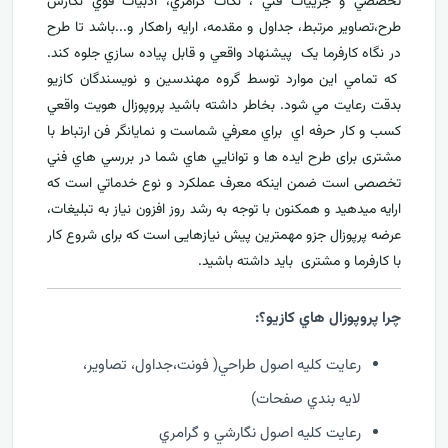
تخصصي و جزييات فني ، نکات گرامري، ادبيات قوي نگارش
طرح،تصاوير مرتبط، جداول و مقدمه، ارایه راهکار و...باشد تا طرح
در نگاه کارفرما يک پيشنهاد واقعي و قابل پياده سازي جلوه کند.
که تمامي اين موارد توسط گروه مهندسين و نويسندگان کازيو
بدقت رعايت مي شود. بخاطر داشته باشيد پروپوزال هويت واقعي
کسب و کار حرفه اي براي معرفي
شماست و نمایانگر فن ارتباط با
مشتری برای طرح ايده ها و توانايي هاي شما در بررسي هاي فني
تخصصی است ضمن اینکه معرف عملکرد و نوع خدماتي است که
ارايه ميدهید و همکنون با توجه به رشد روز افزون نياز به تبليغات،
عرضه پرپوزال جزو مهمترين پیش نیازهایی است که برای شروع کار
با کارفرما و مشتری بايد داشته باشيد.
چرا پروپوزال هاي کازيو؟:
رعايت کليه اصول طراحي( فونت،جداول، تصاوير،
لايه بندي صفحات)
رعايت کليه اصول نگارشي و گرامري