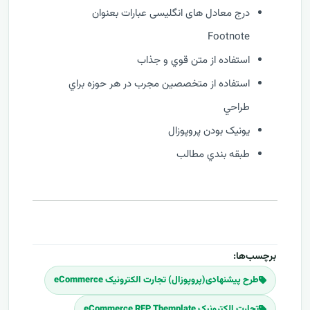
درج معادل های انگلیسی عبارات بعنوان
Footnote
استفاده از متن قوي و جذاب
استفاده از متخصصين مجرب در هر حوزه براي
طراحي
يونيک بودن پروپوزال
طبقه بندي مطالب
برچسب‌ها:
طرح پیشنهادی(پروپوزال) تجارت الکترونیک eCommerce
تجارت الکترونیک eCommerce RFP Themplate