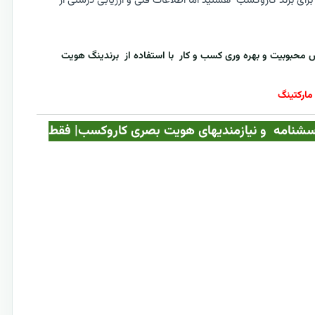
رای برند کاروکسب هستید اما اطلاعات فنی و ارزیابی درستی از
برندینگ هویت
مارکتینگ
اه با جداول پرسشنامه و نیازمندیهای هویت بصری کاروکسب| فقط