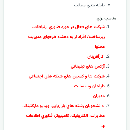
طبقه بندي مطالب
مناسب براي:
شرکت هاي فعال در حوزه فناوري ارتباطات،
زيرساخت/ افراد ارايه دهنده طرحهای مدیریت
محتوا
کارآفرينان
آژانس های تبلیغاتی
شرکت ها و کمپین های شبکه های اجتماعی
طراحان وب سایت
مدیران
دانشجويان رشته هاي بازاریابی، ویدیو مارکتینگ،
مخابرات، الکترونيک، کامپيوتر، فناوري اطلاعات
و..