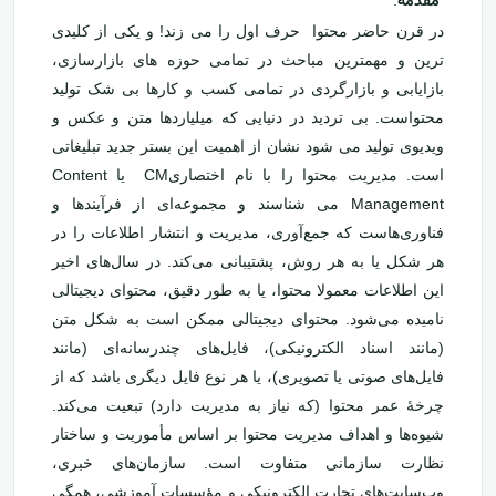
مقدمه
:
در قرن حاضر محتوا حرف اول را می زند! و یکی از کلیدی
ترین و مهمترین مباحث در تمامی حوزه های بازارسازی،
بازایابی و بازارگردی در تمامی کسب و کارها بی شک تولید
محتواست. بی تردید در دنیایی که میلیاردها متن و عکس و
ویدیوی تولید می شود نشان از اهمیت این بستر جدید تبلیغاتی
است. مدیریت محتوا را با نام اختصاریCM یا Content
Management می شناسند و مجموعه‌ای از فرآیندها و
فناوری‌هاست که جمع‌آوری، مدیریت و انتشار اطلاعات را در
هر شکل یا به هر روش، پشتیبانی می‌کند. در سال‌های اخیر
این اطلاعات معمولا محتوا، یا به طور دقیق، محتوای دیجیتالی
نامیده می‌شود. محتوای دیجیتالی ممکن است به شکل متن
(مانند اسناد الکترونیکی)، فایل‌های چندرسانه‌ای (مانند
فایل‌های صوتی یا تصویری)، یا هر نوع فایل دیگری باشد که از
چرخۀ عمر محتوا (که نیاز به مدیریت دارد) تبعیت می‌کند.
شیوه‌ها و اهداف مدیریت محتوا بر اساس مأموریت و ساختار
نظارت سازمانی متفاوت است. سازمان‌های خبری،
وب‌سایت‌های تجارت الکترونیکی و مؤسسات آموزشی، همگی