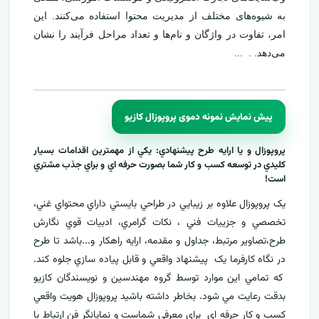
به شیوه‌های مختلف از مدیریت محتوا استفاده می‌کنند. این
امر، تفاوت در واژگان و نام‌ها و تعداد مراحل فرآیند را نشان
می‌دهد. . ...
پیش نمایش نمونه دموی پروپوزال کازیو
پروپوزال و يا ارايه طرح پيشنهادي: يکي از مهمترين اقدامات بسيار
کليدي در توسعه کسب و کار شما بصورت حرفه اي و براي جذب مشتري
است!
يک پروپوزال علاوه بر زيبايي در طراحي بايستي داراي محتواي غني،
تخصصي و جزييات فني ، نکات گرامري، ادبيات قوي نگارش
طرح،تصاوير مرتبط، جداول و مقدمه، ارایه راهکار و...باشد تا طرح
در نگاه کارفرما يک پيشنهاد واقعي و قابل پياده سازي جلوه کند.
که تمامي اين موارد توسط گروه مهندسين و نويسندگان کازيو
بدقت رعايت مي شود. بخاطر داشته باشيد پروپوزال هويت واقعي
کسب و کار حرفه اي براي معرفي
شماست و نمایانگر فن ارتباط با