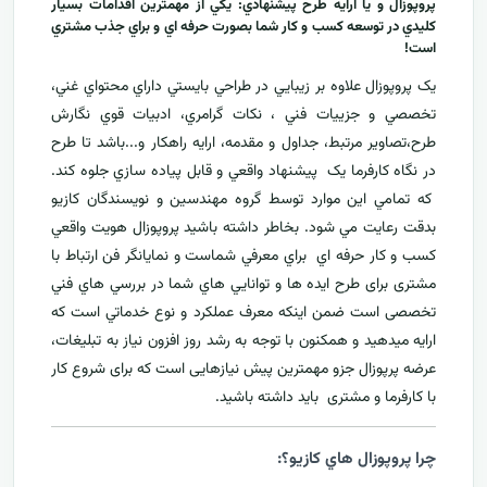
پروپوزال و يا ارايه طرح پيشنهادي: يکي از مهمترين اقدامات بسيار
کليدي در توسعه کسب و کار شما بصورت حرفه اي و براي جذب مشتري
است!
يک پروپوزال علاوه بر زيبايي در طراحي بايستي داراي محتواي غني،
تخصصي و جزييات فني ، نکات گرامري، ادبيات قوي نگارش
طرح،تصاوير مرتبط، جداول و مقدمه، ارایه راهکار و...باشد تا طرح
در نگاه کارفرما يک پيشنهاد واقعي و قابل پياده سازي جلوه کند.
که تمامي اين موارد توسط گروه مهندسين و نويسندگان کازيو
بدقت رعايت مي شود. بخاطر داشته باشيد پروپوزال هويت واقعي
کسب و کار حرفه اي براي معرفي
شماست و نمایانگر فن ارتباط با
مشتری برای طرح ايده ها و توانايي هاي شما در بررسي هاي فني
تخصصی است ضمن اینکه معرف عملکرد و نوع خدماتي است که
ارايه ميدهید و همکنون با توجه به رشد روز افزون نياز به تبليغات،
عرضه پرپوزال جزو مهمترين پیش نیازهایی است که برای شروع کار
با کارفرما و مشتری بايد داشته باشيد.
چرا پروپوزال هاي کازيو؟: