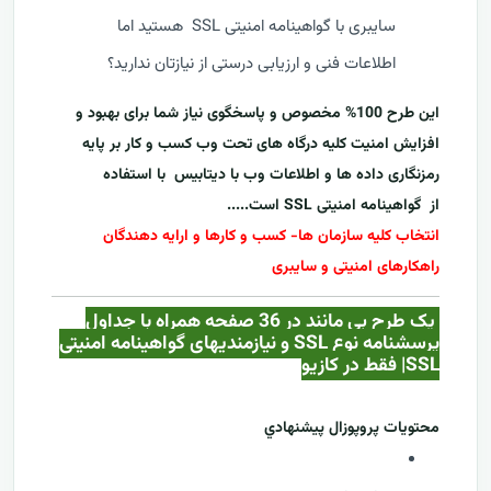
سایبری با گواهینامه امنیتی SSL هستید اما
اطلاعات فنی و ارزیابی درستی از نیازتان ندارید؟
این طرح 100% مخصوص و پاسخگوی نیاز شما برای بهبود و
افزایش امنیت کلیه درگاه های تحت وب کسب و کار بر پایه
رمزنگاری داده ها و اطلاعات وب با دیتابیس با استفاده
از
گواهینامه امنیتی SSL
است.....
انتخاب کلیه سازمان ها- کسب و کارها و ارایه دهندگان
راهکارهای امنیتی و سایبری
یک طرح بی مانند در 36 صفحه همراه با جداول
پرسشنامه نوع SSL و نیازمندیهای گواهینامه امنیتی
SSL| فقط در کازيو
محتويات پروپوزال پيشنهادي