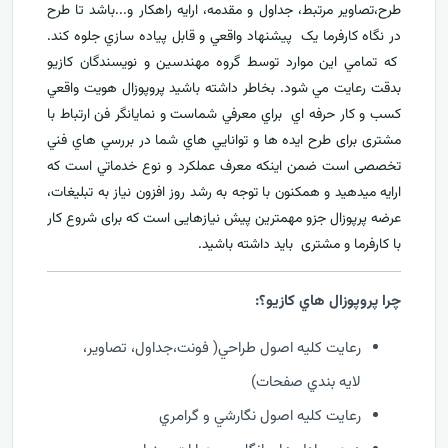
طرح،تصاوير مرتبط، جداول و مقدمه، ارایه راهکار و...باشد تا طرح
در نگاه کارفرما يک پيشنهاد واقعي و قابل پياده سازي جلوه کند.
که تمامي اين موارد توسط گروه مهندسين و نويسندگان کازيو
بدقت رعايت مي شود. بخاطر داشته باشيد پروپوزال هويت واقعي
کسب و کار حرفه اي براي معرفي
شماست و نمایانگر فن ارتباط با
مشتری برای طرح ايده ها و توانايي هاي شما در بررسي هاي فني
تخصصی است ضمن اینکه معرف عملکرد و نوع خدماتي است که
ارايه ميدهید و همکنون با توجه به رشد روز افزون نياز به تبليغات،
عرضه پرپوزال جزو مهمترين پیش نیازهایی است که برای شروع کار
با کارفرما و مشتری بايد داشته باشيد.
چرا پروپوزال هاي کازيو؟:
رعايت کليه اصول طراحي( فونت،جداول، تصاوير،
لايه بندي صفحات)
رعايت کليه اصول نگارشي و گرامري