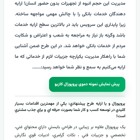
مدیریت این حجم انبوه از تجهیزات بدون حضور انسان! ارایه
دهندگان خدمات بانکی را با چالش مهمی مواجهه ساخته.
زیرا پایداری این سرویس باید در بالاترین سطح ارایه خدمات
باشد وگرنه باز نیاز به مراجعه به شعب و اعتراض و شکایت
مردم از خدمات بانکی خواهد شد. در این طرح ضمن آشنایی
شما با راهکار مدیریت یکپارچه جزییات لازم از خدماتی که ما
ارایه می‌کنیم به سمع و نظر شما خواهد رسید:
...
....
پیش نمایش نمونه دموی پروپوزال کازیو
پروپوزال و يا ارايه طرح پيشنهادي: يکي از مهمترين اقدامات بسيار
کليدي در توسعه کسب و کار شما بصورت حرفه اي و براي جذب مشتري
است!
يک پروپوزال علاوه بر زيبايي در طراحي بايستي داراي محتواي غني،
تخصصي و جزييات فني ، نکات گرامري، ادبيات قوي نگارش