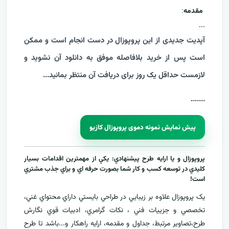
مقدمه
:
...
آپدیت جدیدی از این پروپوزال در دست انجام است و ممکن
است پس از خرید بلافاصله موفق به دانلود آن نشوید و
لازمست حداقل یک روز برای دریافت آن منتظر بمانید...
....
...
پیش نمایش نمونه دموی پروپوزال کازیو
پروپوزال و يا ارايه طرح پيشنهادي: يکي از مهمترين اقدامات بسيار
کليدي در توسعه کسب و کار شما بصورت حرفه اي و براي جذب مشتري
است!
يک پروپوزال علاوه بر زيبايي در طراحي بايستي داراي محتواي غني،
تخصصي و جزييات فني ، نکات گرامري، ادبيات قوي نگارش
طرح،تصاوير مرتبط، جداول و مقدمه، ارایه راهکار و...باشد تا طرح