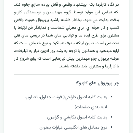
در نگاه کارفرما يک پيشنهاد واقعي و قابل پياده سازي جلوه کند.
که تمامي اين موارد توسط گروه مهندسين و نويسندگان کازيو
بدقت رعايت مي شود. بخاطر داشته باشيد پروپوزال هويت واقعي
کسب و کار حرفه اي براي معرفي
شماست و نمایانگر فن ارتباط با
مشتری برای طرح ايده ها و توانايي هاي شما در بررسي هاي فني
تخصصی است ضمن اینکه معرف عملکرد و نوع خدماتي است که
ارايه ميدهید و همکنون با توجه به رشد روز افزون نياز به تبليغات،
عرضه پرپوزال جزو مهمترين پیش نیازهایی است که برای شروع کار
با کارفرما و مشتری بايد داشته باشيد.
چرا پروپوزال هاي کازيو؟:
رعايت کليه اصول طراحي( فونت،جداول، تصاوير،
لايه بندي صفحات)
رعايت کليه اصول نگارشي و گرامري
درج معادل های انگلیسی عبارات بعنوان