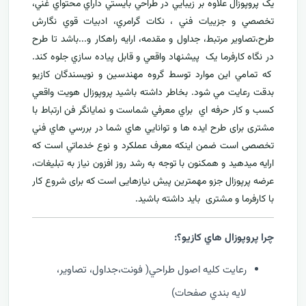
يک پروپوزال علاوه بر زيبايي در طراحي بايستي داراي محتواي غني،
تخصصي و جزييات فني ، نکات گرامري، ادبيات قوي نگارش
طرح،تصاوير مرتبط، جداول و مقدمه، ارایه راهکار و...باشد تا طرح
در نگاه کارفرما يک پيشنهاد واقعي و قابل پياده سازي جلوه کند.
که تمامي اين موارد توسط گروه مهندسين و نويسندگان کازيو
بدقت رعايت مي شود. بخاطر داشته باشيد پروپوزال هويت واقعي
کسب و کار حرفه اي براي معرفي
شماست و نمایانگر فن ارتباط با
مشتری برای طرح ايده ها و توانايي هاي شما در بررسي هاي فني
تخصصی است ضمن اینکه معرف عملکرد و نوع خدماتي است که
ارايه ميدهید و همکنون با توجه به رشد روز افزون نياز به تبليغات،
عرضه پرپوزال جزو مهمترين پیش نیازهایی است که برای شروع کار
با کارفرما و مشتری بايد داشته باشيد.
چرا پروپوزال هاي کازيو؟:
رعايت کليه اصول طراحي( فونت،جداول، تصاوير،
لايه بندي صفحات)