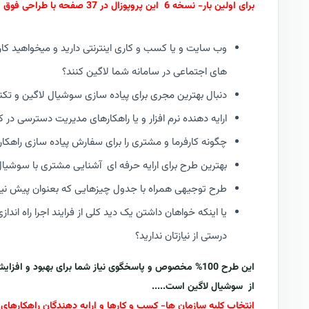
برای اولین بار- نسخه 6 این پروپوزال در 37 صفحه با طراحی فوق العاده جذاب و لوکس | از سری پروپوزال های جدید کازیو : RFP V6
وب سایت و یا کسب و کاری اینترنتی دارید و میخواهید کارب
های اجتماعی در سامانه شما لاگین کنند؟
دنبال بهترین مجری برای پیاده سازی سوشیال لاگین و تکنولوژی SAML
ارایه دهنده نرم افزار و یا راهکارهای مدیریت دسترسی در
چگونه کارفرما و مشتری را برای سفارش پیاده سازی راهک
بهترین طرح برای ارایه حرفه ای آشنایی مشتری با سوشیا
طرح توجیهی همراه با جدول چیزهایی که بعنوان پیش نیاز ا
یا اینکه خواهان داشتن یک دید کلی از فرایند اجرا راه ا
درستی از نیازتان ندارید؟
این طرح 100% مخصوص و پاسخگوی نیاز شما برای بهبود و ا
از
سوشیال لاگین
است.....
انتخاب کلیه سازمان ها- کسب و کارها و ارایه دهندگان راهکارهای 