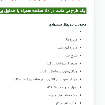
یک طرح بی مانند در 37 صفحه همراه با جداول پرسشنامه نیازمندیهای سوشیال لاگین| فقط در کازيو
محتويات پروپوزال پيشنهادي
درباره ما
درباره این سند
شرح نیاز
هدف از سوشیال لاگین
ویژگی‌های (سوشیال لاگین)
مزایای سوشیال لاگین برای صاحبان کسب‌وکار:
اجرای پروژه در یک نگاه
مشخصات فني پروژه
فرآيند انجام کار