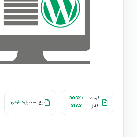
فرمت
DOCX /
نوع محصول
دانلودی
فایل
XLSX