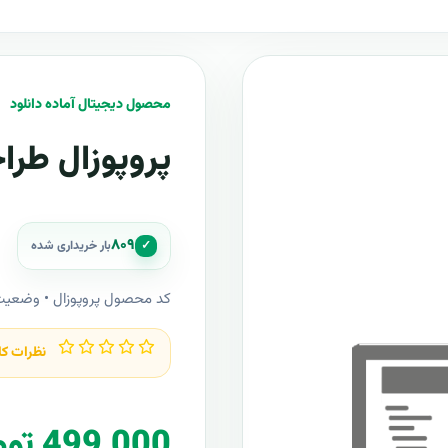
محصول دیجیتال آماده دانلود
پروپوزال طر
۸۰۹
✓
بار خریداری شده
کد محصول پروپوزال • وضعی
نظرات کا
499,000 تومان