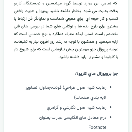
که تمامي اين موارد توسط گروه مهندسين و نويسندگان کازيو
بدقت رعايت مي شود. بخاطر داشته باشيد پروپوزال هويت واقعي
کسب و کار حرفه اي براي معرفي
شماست و نمایانگر فن ارتباط با
مشتری برای طرح ايده ها و توانايي هاي شما در بررسي هاي فني
تخصصی است ضمن اینکه معرف عملکرد و نوع خدماتي است که
ارايه ميدهید و همکنون با توجه به رشد روز افزون نياز به تبليغات،
عرضه پرپوزال جزو مهمترين پیش نیازهایی است که برای شروع کار
با کارفرما و مشتری بايد داشته باشيد.
چرا پروپوزال هاي کازيو؟:
رعايت کليه اصول طراحي( فونت،جداول، تصاوير،
لايه بندي صفحات)
رعايت کليه اصول نگارشي و گرامري
درج معادل های انگلیسی عبارات بعنوان
Footnote