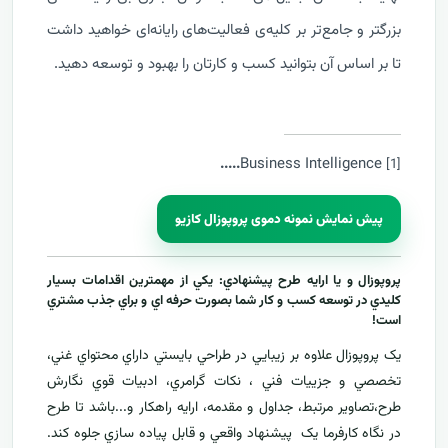
بزرگتر و جامع‌تر بر کلیه‌ی فعالیت‌های رایانه‌ای خواهید داشت
تا بر اساس آن بتوانید کسب و کارتان را بهبود و توسعه دهید.
....
.
Business Intelligence
[1]
پیش نمایش نمونه دموی پروپوزال کازیو
پروپوزال و يا ارايه طرح پيشنهادي: يکي از مهمترين اقدامات بسيار
کليدي در توسعه کسب و کار شما بصورت حرفه اي و براي جذب مشتري
است!
يک پروپوزال علاوه بر زيبايي در طراحي بايستي داراي محتواي غني،
تخصصي و جزييات فني ، نکات گرامري، ادبيات قوي نگارش
طرح،تصاوير مرتبط، جداول و مقدمه، ارایه راهکار و...باشد تا طرح
در نگاه کارفرما يک پيشنهاد واقعي و قابل پياده سازي جلوه کند.