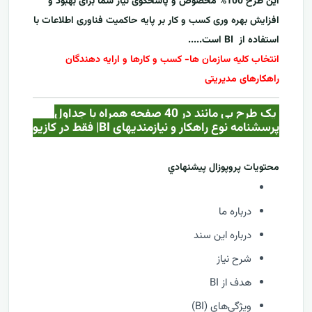
این طرح 100% مخصوص و پاسخگوی نیاز شما برای بهبود و
افزایش بهره وری کسب و کار بر پایه حاکمیت فناوری اطلاعات با
استفاده از
BI
است.....
انتخاب کلیه سازمان ها- کسب و کارها و ارایه دهندگان
راهکارهای مدیریتی
یک طرح بی مانند در 40 صفحه همراه با جداول
پرسشنامه نوع راهکار و نیازمندیهای BI| فقط در کازيو
محتويات پروپوزال پيشنهادي
درباره ما
درباره این سند
شرح نیاز
هدف از BI
ویژگی‌های (BI)