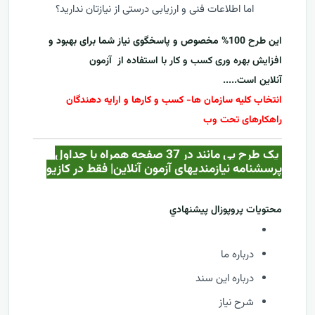
اما اطلاعات فنی و ارزیابی درستی از نیازتان ندارید؟
این طرح 100% مخصوص و پاسخگوی نیاز شما برای بهبود و
افزایش بهره وری کسب و کار با استفاده از
آزمون
آنلاین
است.....
انتخاب کلیه سازمان ها- کسب و کارها و ارایه دهندگان
راهکارهای تحت وب
یک طرح بی مانند در 37 صفحه همراه با جداول
پرسشنامه نیازمندیهای آزمون آنلاین| فقط در کازيو
محتويات پروپوزال پيشنهادي
درباره ما
درباره این سند
شرح نیاز