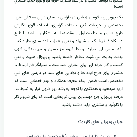
کليدي در توسعه کسب و کار شما بصورت حرفه اي و براي جذب مشتري
است!
يک پروپوزال علاوه بر زيبايي در طراحي بايستي داراي محتواي غني،
تخصصي و جزييات فني ، نکات گرامري، ادبيات قوي نگارش
طرح،تصاوير مرتبط، جداول و مقدمه، ارایه راهکار و...باشد تا طرح
در نگاه کارفرما يک پيشنهاد واقعي و قابل پياده سازي جلوه کند.
که تمامي اين موارد توسط گروه مهندسين و نويسندگان کازيو
بدقت رعايت مي شود. بخاطر داشته باشيد پروپوزال هويت واقعي
کسب و کار حرفه اي براي معرفي
شماست و نمایانگر فن ارتباط با
مشتری برای طرح ايده ها و توانايي هاي شما در بررسي هاي فني
تخصصی است ضمن اینکه معرف عملکرد و نوع خدماتي است که
ارايه ميدهید و همکنون با توجه به رشد روز افزون نياز به تبليغات،
عرضه پرپوزال جزو مهمترين پیش نیازهایی است که برای شروع کار
با کارفرما و مشتری بايد داشته باشيد.
چرا پروپوزال هاي کازيو؟:
رعايت کليه اصول طراحي( فونت،جداول، تصاوير،