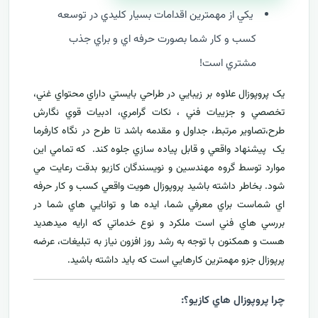
يکي از مهمترين اقدامات بسيار کليدي در توسعه
کسب و کار شما بصورت حرفه اي و براي جذب
مشتري است!
يک پروپوزال علاوه بر زيبايي در طراحي بايستي داراي محتواي غني،
تخصصي و جزييات فني ، نکات گرامري، ادبيات قوي نگارش
طرح،تصاوير مرتبط، جداول و مقدمه باشد تا طرح در نگاه کارفرما
يک پيشنهاد واقعي و قابل پياده سازي جلوه کند. که تمامي اين
موارد توسط گروه مهندسين و نويسندگان کازيو بدقت رعايت مي
شود. بخاطر داشته باشيد پروپوزال هويت واقعي کسب و کار حرفه
اي شماست براي معرفي
شما، ايده ها و توانايي هاي شما در
بررسي هاي فني است ملکرد و نوع خدماتي که ارايه ميدهديد
هست و همکنون با توجه به رشد روز افزون نياز به تبليغات، عرضه
پرپوزال جزو مهمترين کارهايي است که بايد داشته باشيد.
چرا پروپوزال هاي کازيو؟: