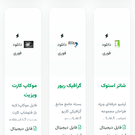
دانلود
دانلود
دانلود
فوری
فوری
فوری
شاتر استوک
گرافیک ریور
موکاپ کارت
ويزيت
آرشیو حرفه‌ای ویژه
بسته جامع منابع
فايل موکاپ| لايه
طراحان مجموعه
گرافیکی کازیو
باز فتوشاپ کارت
تصاویر گرافیکی
گرافیک ریور
ويزيت 2با استفاده
Shutterstock ..
بخرید؛ شاتر
از اين فايل در
فایل دیجیتال
فایل دیجیتال
فایل دیجیتال
استوک هدیه
فتوشاپ فقط با 3