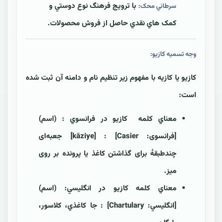
با ترويج فرهنگ نوع دوستي و
سرطاني محک:
کمک هاي نقدي حاصل از فروش محصولات.
وجه تسمیه کازيو:
کازيو يا کازيه با مفهوم زير تنظيم نام و دامنه آن ثبت شده
است:
معناي کلمه کازيو در فرانسوي : (اسم)
[فرانسوی: Casier] : [kāziye] جعبه‌ای
چندطبقۀ برای گذاشتن کاغذ یا پرونده بر روی
میز.
معناي کلمه کازيو در انگليسي: (اسم)
[انگليسي: Chartulary] : جا کاغذي، کلاسور،