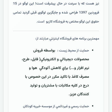
نیز هست که با سرعت در حال پیشرفت است! این لوگو در 15
فروردین 1397 طراحی شده و جایگزین لوگوی قبلی گردید
تمامی
حقوق این لوگو مختص به فروشگاه کازیو است.
مهمترين برنامه های فروشگاه اينترنتي عبارتند از:
بواسطه فروش
حمايت از محيط زيست :
محصولات ديجيتالي و الکترونيکي( فايل، طرح،
نرم افزار و...) براي کاهش آلودگي هوا و
مصرف کاغذ با تاکيد مکرر در اين خصوص با
درج در کليه مکاتبات با مشتريان و توليد
کنندگان عزيز.
حمايت رسمي و غیردائمي از موسسه خيريه کودکان