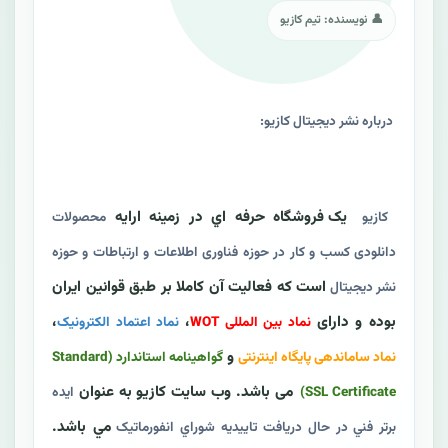
👤 نویسنده: تیم کازیو
درباره نشر دیجیتال کازيو:
یک فروشگاه حرفه اي در زمينه ارايه
کازيو
محصولات
دانلودی کسب و کار در حوزه فناوری اطلاعات و ارتباطات و حوزه
است که فعالیت آن کاملا بر طبق قوانین ايران
نشر دیجیتال
بوده و دارای
،
،
نماد بین المللی WOT
نماد اعتماد الکترونیک
و
نماد ساماندهی پایگاه اینترنتی
گواهينامه استاندارد (Standard
می باشد. وب سايت کازيو به عنوان
SSL Certificate)
ايده
مي باشد.
برتر فني در حال دريافت تاييديه شوراي انفورماتيک