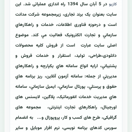
در 5 آبان سال 1394 راه اندازی عملیاتی شد. اين
کازیو
سايت بعنوان یک برند تجاری، زیرمجموعه شرکت مدانت
است و درحوزه فناوری اطلاعات، خدمات و راهکارهاي
سازماني و تجارت الکترونیک فعاليت مي کند. موضوع
اصلی سايت عبارت است از فروش کليه محصولات
دانلودی،طراحی، تولید، استقرار و خدمات فروش و
پشتيباني، ارايه انواع سامانه هاي يکپارچه و راهکارهاي
مديريتي از جمله: سامانه آزمون آنلاين، ريز برنامه هاي
حقوق و پرسنلي، پورتال سازماني، ايميل سازماني، سامانه
هاي مديريت خدمات انفورماتيک، پلاگین، لایسنس های
اورجینال، راهکارهای تجارت اینترنتی، مجموعه های
گرافیکی، طرح های کسب و کار، پروپوزال و... به انضمام
سورس کدهای برنامه نویسی، نرم افزار موبايل و سایر