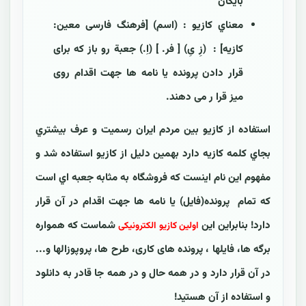
بايگان
معناي کازيو : (اسم) [فرهنگ فارسی معین:
کازيه] : (زِ یِ) [ فر. ] (اِ.) جعبة رو باز که برای
قرار دادن پرونده یا نامه ها جهت اقدام روی
میز قرا ر می دهند.
استفاده از کازيو بين مردم ايران رسميت و عرف بيشتري
بجاي کلمه کازيه دارد بهمين دليل از کازيو استفاده شد و
مفهوم اين نام اينست که فروشگاه به مثابه جعبه اي است
که تمام پرونده(فايل) یا نامه ها جهت اقدام در آن قرار
دارد! بنابراین این
شماست که همواره
اولین کازیو الکترونیکی
برگه ها، فایلها ، پرونده های کاری، طرح ها، پروپوزالها و...
در آن قرار دارد و در همه حال و در همه جا قادر به دانلود
و استفاده از آن هستید!