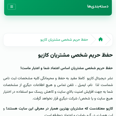
دسته‌بندی‌ها
حفظ حریم شخصی مشتریان کازيو
حفظ حریم شخصی مشتریان کازيو
حفظ حریم شخصی مشتریان اساس اعتماد شما و اعتبار ماست!
نشر دیجیتال کازيو کاملا مقید به حفظ و محرمانگی کلیه مشخصات ثبت نامی
شماست لذا نام، ايميل ، تلفن تماس و هيچ اطلاعات ديگري از مشخصات
شما به جهت افزايش امنيت بالاي سايت و کاهش ريسک سو استفاده در اختيار
هيچ سايت و يا شخص/ شرکت ديگري قرار نخواهد گرفت.
کازيو معتقدست که مشتریان بهترين هميار در معرفی این سایت هستند!
و
اين همياري در گرو رضايت و اعتماد دوطرفه است