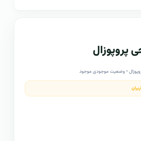
 پروپوزال
پوزال • وضعیت موجودی موجود
ربران