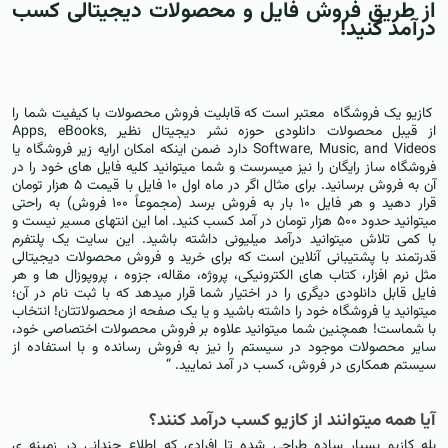
از طریق فروش فایل و محصولات دیجیتالی کسب
درآمد کنید!
کازیو یک فروشگاه معتبر است که قابلیت فروش محصولات با کیفیت شما را
از قیبل محصولات دانلودی حوزه نشر دیجیتال نظیر Apps, eBooks,
Software, Music, and Videos دارد ضمن اینکه امکان ارایه زیر فروشگاه یا
فروشگاه ساز رایگان را نیز میسرست و شما میتوانید کلیه فایل های خود را در
آن به فروش برسانید. برای مثال اگر در ماه اول ۱۰ فایل با قیمت ۵ هزار تومان
قرار دهید و هر فایل ۱۰ بار به فروش برسد (مجموعاً ۱۰۰ فروش) به راحتی
میتوانید حدود ۵۰۰ هزار تومان در آمد کسب کنید. اما این انتهای مسیر نیست و
با کمی تلاش میتوانید درآمد میلیونی داشته باشید. این سایت یک پلتفرم
قدرتمند با پشتیبانی آنلاین است که برای خرید و فروش محصولات دیجیتالی
مثل نرم افزار، کتاب های الکترونیکی، پروژه، مقاله، جزوه ، پروپوزال ها و هر
فایل قابل دانلودی دیگری را در اختیار شما قرار میدهد که با ثبت نام در آن؛
میتوانید یا فروشگاه خود را داشته باشید و یا یک صفحه از محصولاتتان! انتخاب
با شماست! همچنین شما میتوانید علاوه بر فروش محصولات اختصاصی خود،
سایر محصولات موجود در سیستم را نیز به فروش رسانده و با استفاده از
سیستم همکاری در فروش، کسب در آمد نمایید. “
آیا همه میتوانند از کازیو کسب درآمد کنند؟
بله کازیو بسیار ساده طراحی شده تا افرادی که اطلاع چندانی در زمینه ی