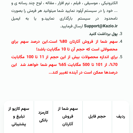
الکترونیکی ، موسیقی ، فیلم ، نرم افزار ، مقاله ، لوح چند رسانه ی و
... خود را در سیستم آپلود نمایید شما میتوانید هر فرمتی را بصورت
نامحدود در
سیستم
بارگذاری نمایید.و یا به ایمیل
Support@Kazio.ir
ارسال فرمایید.
پول برداشت کنيد
سهم شما از فروش آثارتان 80% است.این درصد سهم برای
محصولاتی است که حجم آن تا 10 مگابایت باشد!
برای اندازه محصولات بیش از این حجم از 11 تا 100 مگابایت
70%، از 101 تا 500 مگابایت 65% سهم شما خواهد شد این
درصدها ممکن است در آینده تغییر کند...
سهم شما از
سهم کازیو از
کارمزد
ردیف
حجم فایل
فروش
تبلیغ و
بانکی
آثارتان
پشتیبانی