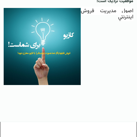
موفقیت نزدیک است!
اصول مديريت فروش
اينترنتي