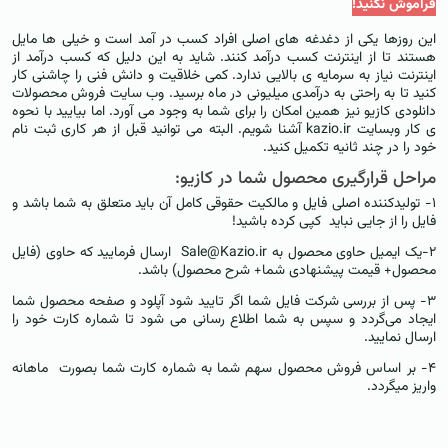
فراموش نکنيد!
این روزها یکی از دغدغه های اصلی افراد کسب در آمد است و خیلی ها مایل
هستند تا از اینترنت کسب درآمد کنند. شاید به این دلیل که کسب درآمد از
اینترنت نیاز به سرمایه ی بالایی ندارد. کمی خلاقیت و دانش فنی را چاشنی کار
کنید تا به راحتی به درآمدی میلیونی در ماه برسید. وب سایت فروش محصولات
دانلودی کازیو نیز همین امکان را برای شما به وجود می آورد. اما بیایید با نحوه
ی کار وبسایت kazio.ir آشنا شویم. البته می توانید قبل از هر کاری ثبت نام
خود را در چند ثانیه تکمیل کنید.
مراحل قرارگیری محصول شما در کازیو:
۱- تولیدکننده اصلی فایل و مالکیت حقوقی کامل آن باید متعلق به شما باشد و
فایل را از جایی نباید کپی کرده باشید!
۲-یک ایمیل حاوی محصول به Sale@Kazio.ir ارسال فرمایید که حاوی (فایل
محصول+ قیمت پیشنهادی شما+ شرح محصول) باشد.
۳- پس از بررسی شرکت فایل شما اگر تایید شود آپلود و صفحه محصول شما
ایجاد می‌گردد و سپس به شما اطلاع رسانی می شود تا شماره کارت خود را
ارسال نمایید.
۴- بر اساس فروش محصول سهم شما به شماره کارت شما بصورت ماهانه
واریز میگردد.