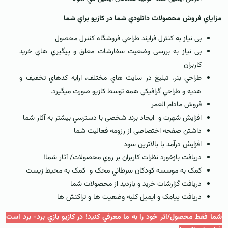
مزاياي فروش محصولات دانلودي شما در کازيو براي شما
بی نياز به کنترل فرايند طراحي فروشگاه کنترل محصول
بی نياز به بررسی وضعيت سفارشات معلق و پيگيري هاي خريد
کاربران
طراحي بنر، تبليغ در سايت هاي مختلف، ارايه کدهاي تخفيف و
هديه و طراحي گرافيکي همه توسط کازيو صورت ميگيرد.
فروش مادام العمر
افزايش شهرت و ایجاد برند شخصی با دسترسي بيشتر به آثار شما
داشتن صفحه اختصاصی از رزومه فعالیت شما
افزايش درآمد با بالاترین سود
دريافت بازخورد نظرات کاربران بر روي محصولات/ آثار شما!
کمک به موسسه کودکان سرطاني محک و کمک به محيط زيست
دریافت گزارشات خرید و بازدید از محصولات شما
دریافت پیامک و ایمیل کلیه وضعیت ها و تراکنش ها
شما فقط محصول/اثر خود را به ما معرفي کنيد! در کازيو بازي برد- برد است