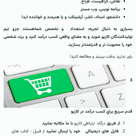
نقاش، گرافيست، طراح
برنامه نويس، وب مستر
دانشجو، استاد، ناشر، آرشيتکت و يا هنرمند و خواننده ايد!
بسیاری به دنبال تجربه، استعداد و تخصص شماهستند جزو تیم
تولیدکنندگان کازیو شوید و به معنای واقعی کسب درآمد کنید و برند شخصی
خود را محبوبت تر و قدرتمندتر بسازید.
باور نداريد بدقت ببينيد و مطالعه کنيد!
3
قدم سريع براي کسب درآمد در کازيو
از طريق
درگاه ارتباطي کاز
يو
با ما مکاتبه نماييد
فایل های دیجیتالی خود را ارسال نماييد
از قبیل : کتاب های