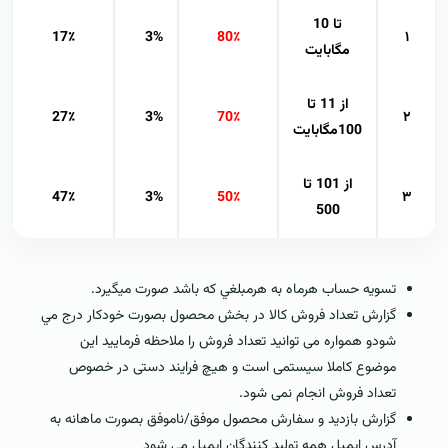
تا 10
17٪
3%
80٪
۱
مگابایت
از 11 تا
27٪
3%
70٪
۲
100مگابایت
از 101 تا
47٪
3%
50٪
۳
500
تسويه حساب هرماه به هرمبلغي که باشد صورت ميگيرد.
گزارش تعداد فروش کالا در بخش محصول بصورت خودکار درج مي
شودو همواره می توانید تعداد فروش را ملاحظه فرمایید این
موضوع کاملا سیستمی است و هیچ فرایند دستی در خصوص
تعداد فروش انجام نمی شود.
گزارش بازديد و سفارش محصول موفق/ناموفق بصورت ماهانه به
آدرس ايميل همه توليد کنندگان ايميل مي شود