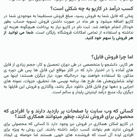
کسب درآمد در کازیو به چه شکلی است؟
زمانی که فایل شما به فروش رسید، مبلغ فروش مستقیما به موجودی شما در
کازیو اضافه میشود و هر ماه در صورت داشتن فروش تسویه حساب بطور
خودکار انجام خواهد شد. ثبت نام در کازیو نیاز به پرداخت هیچگونه هزینه ای
نداشته و استفاده از تمامی امکانات فروشگاه رایگان است.
شما می توانید از
هر فروش را سهم خود کنید.
اما چرا فروش فایل؟
هر کاربر، دانشجو یا متخصصی در طی دوران تحصیل و کار، حجم زیادی از فایل
های آماده را در اختیار دارد که در اکثر مواقع این فایل ها پس طی دوره ی
مذکور، بلا استفاده خواهند بود درحالیکه مورد نیاز دیگران هستند؛ اینها می
تواند شاملپژوهش ها، طرح ها، برنامه نویسی ها، تحقیق، جزوات، نمونه های
اجرایی و دهها نوع فایل قابل دانلود دیگر باشد، واگذاری و فروش این فایلها به
دیگران یک منبع درآمد اینترنتی پایدار و سالم است.
کسانی که وب سایت یا صفحات پر بازدید دارند و یا افرادی که
محصولی برای فروش ندارند، چطور میتوانند همکاری کنند؟
در کازیو امکان همکاری در فروش نیز وجود دارد تا کسانی که محصولی برای
فروش ندارند هم بتوانند کسب درآمد داشته باشند. این روش به ویژه برای
افرادی ایده آل است که فروشنده های خوبی هستند اما حوصله ی ایجاد