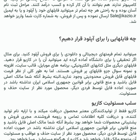
کامپیوتر ندارند هم بتوانند با آن کار کرده و کسب درآمد کنند. مراحل ثبت نام
آسان بوده و به راحتی هر چه تمام تر میتوانید فایلهای خود را آپلود و یا به ایمیل
Sale@kazio.ir ارسال نموده و پس از فروش، به شماره کارت شما واریز خواهد
شد.
چه فایلهایی را برای آپلود قرار دهیم؟
میتوانید تمام فرمتهای دیجیتالی و دانلودی را برای فروش آپلود کنید. برای مثال
اگر تحقیقی را برای دانشگاه آماده کرده اید میتوانید آن را در کازیو قرار دهید.
فایلهای دیگری مثل کتابهای الکترونیکی، برنامه های موبایل، قالب سایت، افزونه
و نمونه سوال جزو فایلهای پر فروش هستند. اما به طور کلی از نظر فرمت
فایلهای قابل فروش محدودیتی وجود ندارید.البته بشرط آنکه شما مالک اصلی
فایل باشید و منع قانونی برابر قوانین جمهوری اسلامی ایران نداشته باشد در
صورت اعاده فایل توسط فردی دیگر، محصول مورد نظر از سایت حذف و
مسئولیت.
سلب مسئولیت کازیو
کازیو فقط از تولیدکنندگان معتبر محصول دریافت میکند و با ارایه نام تولید
کننده، و دریافت کلیه اطلاعات تماس و رزومه فروشنده، مجری فروش و
پشتیبانی محصولات شما خواهد بود بشرط آنکه شما مالک اصلی فایل باشید و
منع قانونی برابر قوانین جمهوری اسلامی ایران نداشته باشد در صورت اعاده
فایل توسط فردی دیگر، محصول مورد نظر از سایت حذف و عواقب و مسئولیت
آن متوجه مالک فایل خواهد شد و کازیو از هرگونه مسئولیتی مبرا خواهد بود.