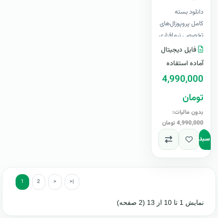
دانلود بسته
کامل پروپوزال‌های
تخصصی نرم‌افزاری
، فایل های لایه باز
فایل دیجیتال
قابل ویرایش در
آماده استفاده
Word&nb..
4,990,000
تومان
بدون مالیات:
4,990,000 تومان
به سبد
1
2
>
>|
نمایش 1 تا 10 از 13 (2 صفحه)