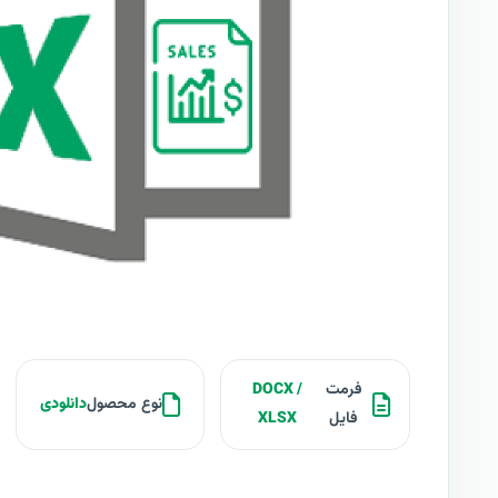
فرمت
DOCX /
نوع محصول
دانلودی
فایل
XLSX