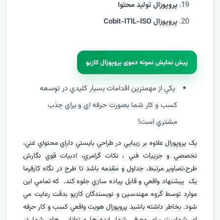
پروپوزال تولید محتوا
پروپوزال Cobit-ITIL-ISO
پیش نمایش نمونه دموی پروپوزال کازیو
يکي از مهمترين اقدامات بسيار کليدي در توسعه
کسب و کار شما بصورت حرفه اي و براي جذب
مشتري است!
يک پروپوزال علاوه بر زيبايي در طراحي بايستي داراي محتواي غني،
تخصصي و جزييات فني ، نکات گرامري، ادبيات قوي نگارش
طرح،تصاوير مرتبط، جداول و مقدمه باشد تا طرح در نگاه کارفرما
يک پيشنهاد واقعي و قابل پياده سازي جلوه کند. که تمامي اين
موارد توسط گروه مهندسين و نويسندگان کازيو بدقت رعايت مي
شود. بخاطر داشته باشيد پروپوزال هويت واقعي کسب و کار حرفه