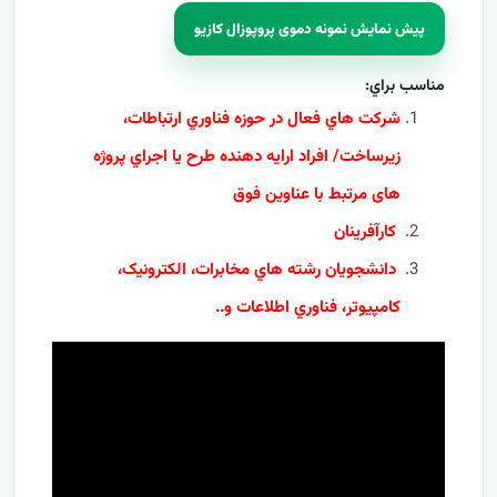
پیش نمایش نمونه دموی پروپوزال کازیو
مناسب براي:
شرکت هاي فعال در حوزه فناوري ارتباطات،
زيرساخت/ افراد ارايه دهنده طرح يا اجراي پروژه
های مرتبط با عناوین فوق
کارآفرينان
دانشجويان رشته هاي مخابرات، الکترونيک،
کامپيوتر، فناوري اطلاعات و..