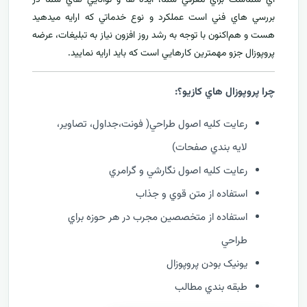
اي شماست براي معرفي
شما، ايده ها و توانايي هاي شما در
بررسي هاي فني است عملکرد و نوع خدماتي که ارايه میدهید
هست و هم‌اکنون با توجه به رشد روز افزون نياز به تبليغات، عرضه
پروپوزال جزو مهمترين کارهايي است که بايد ارایه نمایید.
چرا پروپوزال هاي کازيو؟:
رعايت کليه اصول طراحي( فونت،جداول، تصاوير،
لايه بندي صفحات)
رعايت کليه اصول نگارشي و گرامري
استفاده از متن قوي و جذاب
استفاده از متخصصين مجرب در هر حوزه براي
طراحي
يونيک بودن پروپوزال
طبقه بندي مطالب