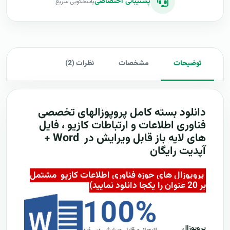
پشتیبانی اختصاصی
پاسخگویی سریع
توضیحات
مشخصات
نظرات (2)
دانلود بسته کامل
پروپوزالهای تخصصی
فناوری اطلاعات و ارتباطات کازیو ، فایل
های لایه باز قابل ویرایش در Word +
آپدیت رایگان
پروپوزال های حوزه فناوری اطلاعات کازیو مشتمل
بر 20 عنوان را یکجا دانلود نمایید)
پروپوزال