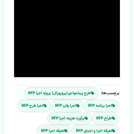
برچسب‌ها:
طرح پیشنهادی(پروپوزال) پروژه اجرا RFP
اجرا برنامه RFP
اجرا پلان RFP
اجرا طرح RFP
طراح RFP
برآورد هزینه اجرا RFP
تعرفه اجرا و اجرای RFP
تعرفه اجرا RFP