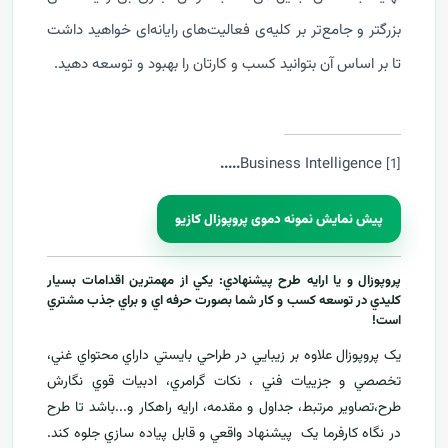
بزرگتر و جامع‌تر بر کلیه‌ی فعالیت‌های رایانه‌ای خواهید داشت
تا بر اساس آن بتوانید کسب و کارتان را بهبود و توسعه دهید.
....
.
Business Intelligence
[1]
پیش نمایش نمونه دموی پروپوزال کازیو
پروپوزال و يا ارايه طرح پيشنهادي: يکي از مهمترين اقدامات بسيار
کليدي در توسعه کسب و کار شما بصورت حرفه اي و براي جذب مشتري
است!
يک پروپوزال علاوه بر زيبايي در طراحي بايستي داراي محتواي غني،
تخصصي و جزييات فني ، نکات گرامري، ادبيات قوي نگارش
طرح،تصاوير مرتبط، جداول و مقدمه، ارایه راهکار و...باشد تا طرح
در نگاه کارفرما يک پيشنهاد واقعي و قابل پياده سازي جلوه کند.