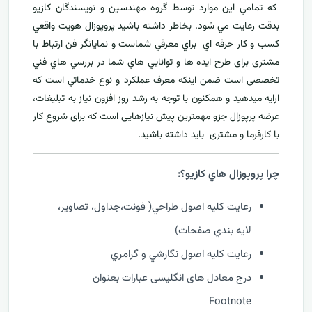
که تمامي اين موارد توسط گروه مهندسين و نويسندگان کازيو
بدقت رعايت مي شود. بخاطر داشته باشيد پروپوزال هويت واقعي
کسب و کار حرفه اي براي معرفي
شماست و نمایانگر فن ارتباط با
مشتری برای طرح ايده ها و توانايي هاي شما در بررسي هاي فني
تخصصی است ضمن اینکه معرف عملکرد و نوع خدماتي است که
ارايه ميدهید و همکنون با توجه به رشد روز افزون نياز به تبليغات،
عرضه پرپوزال جزو مهمترين پیش نیازهایی است که برای شروع کار
با کارفرما و مشتری بايد داشته باشيد.
چرا پروپوزال هاي کازيو؟:
رعايت کليه اصول طراحي( فونت،جداول، تصاوير،
لايه بندي صفحات)
رعايت کليه اصول نگارشي و گرامري
درج معادل های انگلیسی عبارات بعنوان
Footnote