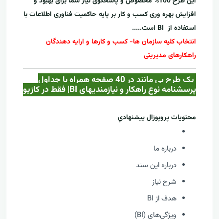
این طرح 100% مخصوص و پاسخگوی نیاز شما برای بهبود و
افزایش بهره وری کسب و کار بر پایه حاکمیت فناوری اطلاعات با
استفاده از
BI
است.....
انتخاب کلیه سازمان ها- کسب و کارها و ارایه دهندگان
راهکارهای مدیریتی
یک طرح بی مانند در 40 صفحه همراه با جداول
پرسشنامه نوع راهکار و نیازمندیهای BI| فقط در کازيو
محتويات پروپوزال پيشنهادي
درباره ما
درباره این سند
شرح نیاز
هدف از BI
ویژگی‌های (BI)