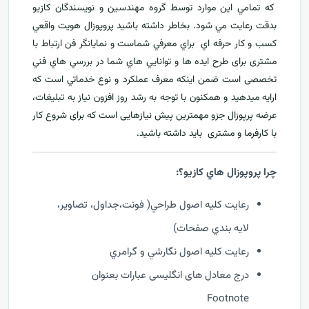
که تمامي اين موارد توسط گروه مهندسين و نويسندگان کازيو
بدقت رعايت مي شود. بخاطر داشته باشيد پروپوزال هويت واقعي
کسب و کار حرفه اي براي معرفي
شماست و نمایانگر فن ارتباط با
مشتری برای طرح ايده ها و توانايي هاي شما در بررسي هاي فني
تخصصی است ضمن اینکه معرف عملکرد و نوع خدماتي است که
ارايه ميدهید و همکنون با توجه به رشد روز افزون نياز به تبليغات،
عرضه پرپوزال جزو مهمترين پیش نیازهایی است که برای شروع کار
با کارفرما و مشتری بايد داشته باشيد.
چرا پروپوزال هاي کازيو؟:
رعايت کليه اصول طراحي( فونت،جداول، تصاوير،
لايه بندي صفحات)
رعايت کليه اصول نگارشي و گرامري
درج معادل های انگلیسی عبارات بعنوان
Footnote