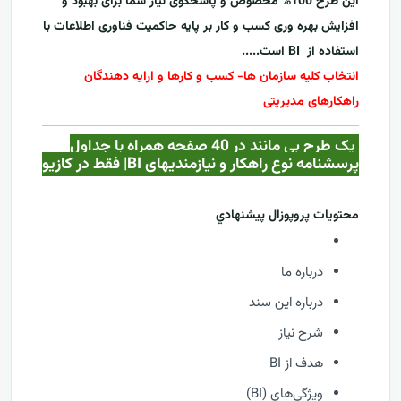
این طرح 100% مخصوص و پاسخگوی نیاز شما برای بهبود و
افزایش بهره وری کسب و کار بر پایه حاکمیت فناوری اطلاعات با
استفاده از
BI
است.....
انتخاب کلیه سازمان ها- کسب و کارها و ارایه دهندگان
راهکارهای مدیریتی
یک طرح بی مانند در 40 صفحه همراه با جداول
پرسشنامه نوع راهکار و نیازمندیهای BI| فقط در کازيو
محتويات پروپوزال پيشنهادي
درباره ما
درباره این سند
شرح نیاز
هدف از BI
ویژگی‌های (BI)