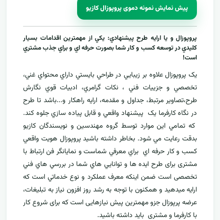
پیش نمایش نمونه دموی پروپوزال کازیو
پروپوزال و يا ارايه طرح پيشنهادي: يکي از مهمترين اقدامات بسيار
کليدي در توسعه کسب و کار شما بصورت حرفه اي و براي جذب مشتري
است!
يک پروپوزال علاوه بر زيبايي در طراحي بايستي داراي محتواي غني،
تخصصي و جزييات فني ، نکات گرامري، ادبيات قوي نگارش
طرح،تصاوير مرتبط، جداول و مقدمه، ارایه راهکار و...باشد تا طرح
در نگاه کارفرما يک پيشنهاد واقعي و قابل پياده سازي جلوه کند.
که تمامي اين موارد توسط گروه مهندسين و نويسندگان کازيو
بدقت رعايت مي شود. بخاطر داشته باشيد پروپوزال هويت واقعي
کسب و کار حرفه اي براي معرفي
شماست و نمایانگر فن ارتباط با
مشتری برای طرح ايده ها و توانايي هاي شما در بررسي هاي فني
تخصصی است ضمن اینکه معرف عملکرد و نوع خدماتي است که
ارايه ميدهید و همکنون با توجه به رشد روز افزون نياز به تبليغات،
عرضه پرپوزال جزو مهمترين پیش نیازهایی است که برای شروع کار
با کارفرما و مشتری بايد داشته باشيد.