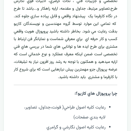
تخصصي و جزييات فني ، نکات گرامري، ادبيات قوي نگارش
طرح،تصاوير مرتبط، جداول و مقدمه، ارایه راهکار و...باشد تا طرح
در نگاه کارفرما يک پيشنهاد واقعي و قابل پياده سازي جلوه کند.
که تمامي اين موارد توسط گروه مهندسين و نويسندگان کازيو
بدقت رعايت مي شود. بخاطر داشته باشيد پروپوزال هويت واقعي
کسب و کار حرفه اي براي معرفي
شماست و نمایانگر فن ارتباط با
مشتری برای طرح ايده ها و توانايي هاي شما در بررسي هاي فني
تخصصی است ضمن اینکه معرف عملکرد و نوع خدماتي است که
ارايه ميدهید و همکنون با توجه به رشد روز افزون نياز به تبليغات،
عرضه پرپوزال جزو مهمترين پیش نیازهایی است که برای شروع کار
با کارفرما و مشتری بايد داشته باشيد.
چرا پروپوزال هاي کازيو؟:
رعايت کليه اصول طراحي( فونت،جداول، تصاوير،
لايه بندي صفحات)
رعايت کليه اصول نگارشي و گرامري