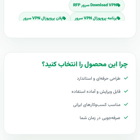
Download VPN سرور RFP
برنامه پروپوزال VPN سرور
پلان پروپوزال VPN سرور
قیمت اجرای VPN سرور
هزینه طراحی VPN سرور
برآورد قیمت VPN سرور
هزینه اجرای VPN سرور
تعرفه های VPN سرور
پروپوزال راه اندازی VPN سرور
چرا این محصول را انتخاب کنید؟
طرح پیشنهادی طرح پروپوزال VPN سرور
طراحی حرفه‌ای و استاندارد
مراحل پیاده سازی VPN سرور
طرح آماده VPN سرور
قابل ویرایش و آماده استفاده
طراحی حرفه ای VPN سرور
مناسب کسب‌وکارهای ایرانی
توجیه کارفرما با پروپوزال VPN سرور
صرفه‌جویی در زمان شما
بهترین تعرفه برای پروژه VPN سرور
پروپوزال VPN سرور چیست
آموزش VPN سرور