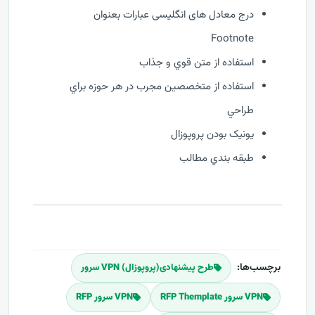
درج معادل های انگلیسی عبارات بعنوان
Footnote
استفاده از متن قوي و جذاب
استفاده از متخصصين مجرب در هر حوزه براي
طراحي
يونيک بودن پروپوزال
طبقه بندي مطالب
برچسب‌ها:
طرح پیشنهادی(پروپوزال) VPN سرور
VPN سرور RFP Themplate
VPN سرور RFP