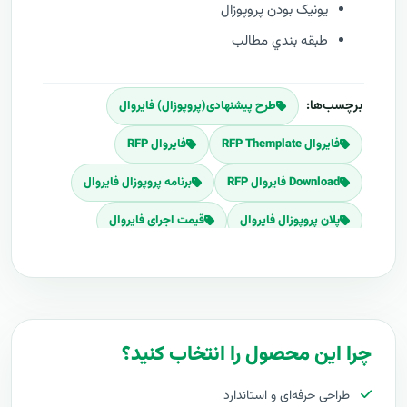
يونيک بودن پروپوزال
طبقه بندي مطالب
برچسب‌ها:
طرح پیشنهادی(پروپوزال) فایروال
فایروال RFP Themplate
فایروال RFP
Download فایروال RFP
برنامه پروپوزال فایروال
پلان پروپوزال فایروال
قیمت اجرای فایروال
هزینه طراحی فایروال
برآورد قیمت فایروال
هزینه اجرای فایروال
تعرفه های فایروال
پروپوزال راه اندازی فایروال
چرا این محصول را انتخاب کنید؟
طرح پیشنهادی طرح پروپوزال فایروال
طراحی حرفه‌ای و استاندارد