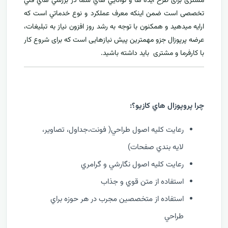
مشتری برای طرح ايده ها و توانايي هاي شما در بررسي هاي فني
تخصصی است ضمن اینکه معرف عملکرد و نوع خدماتي است که
ارايه ميدهید و همکنون با توجه به رشد روز افزون نياز به تبليغات،
عرضه پرپوزال جزو مهمترين پیش نیازهایی است که برای شروع کار
با کارفرما و مشتری بايد داشته باشيد.
چرا پروپوزال هاي کازيو؟:
رعايت کليه اصول طراحي( فونت،جداول، تصاوير،
لايه بندي صفحات)
رعايت کليه اصول نگارشي و گرامري
استفاده از متن قوي و جذاب
استفاده از متخصصين مجرب در هر حوزه براي
طراحي