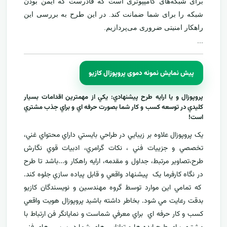
برای شبکه‌های کامپپوتری است که قادرست که ایمن بودن
شبکه را برای شما ضمانت کند. در این طرح به بررسی این
راهکار امنیتی ضروری می‌پردازیم.
...
پیش نمایش نمونه دموی پروپوزال کازیو
پروپوزال و يا ارايه طرح پيشنهادي: يکي از مهمترين اقدامات بسيار
کليدي در توسعه کسب و کار شما بصورت حرفه اي و براي جذب مشتري
است!
يک پروپوزال علاوه بر زيبايي در طراحي بايستي داراي محتواي غني،
تخصصي و جزييات فني ، نکات گرامري، ادبيات قوي نگارش
طرح،تصاوير مرتبط، جداول و مقدمه، ارایه راهکار و...باشد تا طرح
در نگاه کارفرما يک پيشنهاد واقعي و قابل پياده سازي جلوه کند.
که تمامي اين موارد توسط گروه مهندسين و نويسندگان کازيو
بدقت رعايت مي شود. بخاطر داشته باشيد پروپوزال هويت واقعي
کسب و کار حرفه اي براي معرفي
شماست و نمایانگر فن ارتباط با