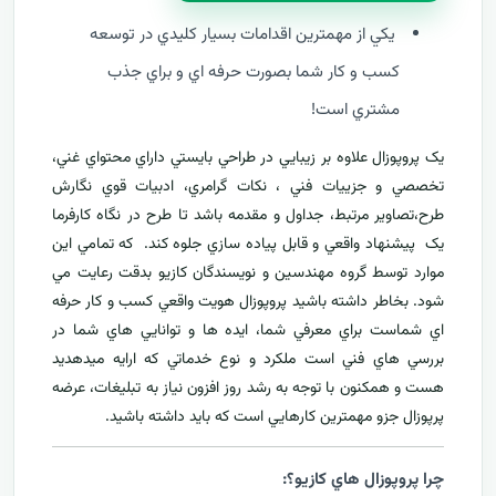
يکي از مهمترين اقدامات بسيار کليدي در توسعه
کسب و کار شما بصورت حرفه اي و براي جذب
مشتري است!
يک پروپوزال علاوه بر زيبايي در طراحي بايستي داراي محتواي غني،
تخصصي و جزييات فني ، نکات گرامري، ادبيات قوي نگارش
طرح،تصاوير مرتبط، جداول و مقدمه باشد تا طرح در نگاه کارفرما
يک پيشنهاد واقعي و قابل پياده سازي جلوه کند. که تمامي اين
موارد توسط گروه مهندسين و نويسندگان کازيو بدقت رعايت مي
شود. بخاطر داشته باشيد پروپوزال هويت واقعي کسب و کار حرفه
اي شماست براي معرفي
شما، ايده ها و توانايي هاي شما در
بررسي هاي فني است ملکرد و نوع خدماتي که ارايه ميدهديد
هست و همکنون با توجه به رشد روز افزون نياز به تبليغات، عرضه
پرپوزال جزو مهمترين کارهايي است که بايد داشته باشيد.
چرا پروپوزال هاي کازيو؟: