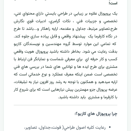
است!
يک پروپوزال علاوه بر زيبايي در طراحي بايستي داراي محتواي غني،
تخصصي و جزييات فني ، نکات گرامري، ادبيات قوي نگارش
طرح،تصاوير مرتبط، جداول و مقدمه، ارایه راهکار و...باشد تا طرح
در نگاه کارفرما يک پيشنهاد واقعي و قابل پياده سازي جلوه کند.
که تمامي اين موارد توسط گروه مهندسين و نويسندگان کازيو
بدقت رعايت مي شود. بخاطر داشته باشيد پروپوزال هويت واقعي
کسب و کار حرفه اي براي معرفي
شماست و نمایانگر فن ارتباط با
مشتری برای طرح ايده ها و توانايي هاي شما در بررسي هاي فني
تخصصی است ضمن اینکه معرف عملکرد و نوع خدماتي است که
ارايه ميدهید و همکنون با توجه به رشد روز افزون نياز به تبليغات،
عرضه پرپوزال جزو مهمترين پیش نیازهایی است که برای شروع کار
با کارفرما و مشتری بايد داشته باشيد.
چرا پروپوزال هاي کازيو؟:
رعايت کليه اصول طراحي( فونت،جداول، تصاوير،