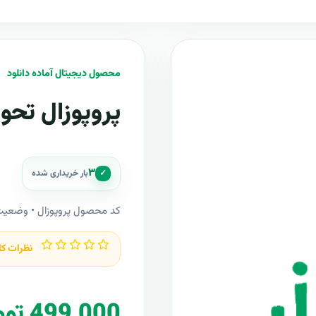
محصول دیجیتال آماده دانلود
پروپوزال تحو
۳
✓
بار خریداری شده
کد محصول پروپوزال • وضعی
نظرات کا
499,000 تومان