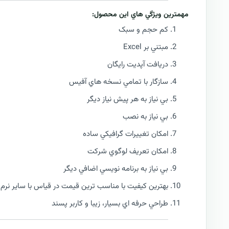
مهمترين ويژگي هاي اين محصول:
کم حجم و سبک
مبتني بر Excel
دریافت آپدیت رایگان
سازگار با تمامي نسخه هاي آفيس
بي نياز به هر پيش نياز ديگر
بي نياز به نصب
امکان تغييرات گرافيکي ساده
امکان تعريف لوگوي شرکت
بي نياز به برنامه نويسي اضافي ديگر
بهترين کيفيت با مناسب ترين قيمت در قياس با ساير نرم ا
طراحي حرفه اي بسیار، زيبا و کاربر پسند