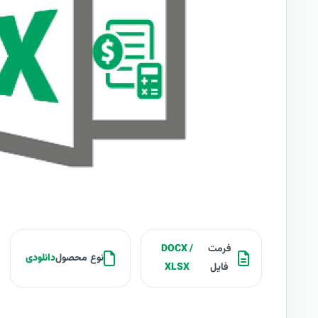
فرمت
DOCX /
نوع محصول
دانلودی
فایل
XLSX