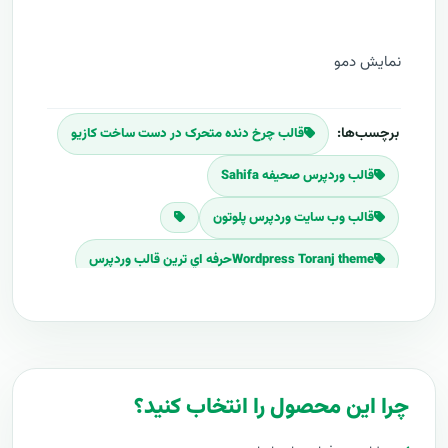
نمايش دمو
برچسب‌ها:
قالب چرخ دنده متحرک در دست ساخت کازيو
قالب وردپرس صحیفه Sahifa
قالب وب سايت وردپرس پلوتون
Wordpress Toranj themeحرفه اي ترين قالب وردپرس
قالب وب سايت وردپرس ترنج
قالب وب سايت وردپرس Be
حرفه اي ترين قالب وردپرس
يک قالب براي 100 سايت
چرا این محصول را انتخاب کنید؟
ساده ترين قالب
آخرين نسخه قالب هاي Wordpress