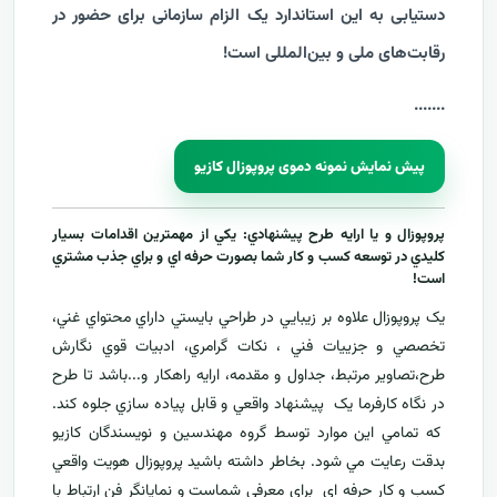
دستیابی به این استاندارد یک الزام سازمانی برای حضور در
رقابت‌های ملی و بین‌المللی است!
....
...
پیش نمایش نمونه دموی پروپوزال کازیو
پروپوزال و يا ارايه طرح پيشنهادي: يکي از مهمترين اقدامات بسيار
کليدي در توسعه کسب و کار شما بصورت حرفه اي و براي جذب مشتري
است!
يک پروپوزال علاوه بر زيبايي در طراحي بايستي داراي محتواي غني،
تخصصي و جزييات فني ، نکات گرامري، ادبيات قوي نگارش
طرح،تصاوير مرتبط، جداول و مقدمه، ارایه راهکار و...باشد تا طرح
در نگاه کارفرما يک پيشنهاد واقعي و قابل پياده سازي جلوه کند.
که تمامي اين موارد توسط گروه مهندسين و نويسندگان کازيو
بدقت رعايت مي شود. بخاطر داشته باشيد پروپوزال هويت واقعي
کسب و کار حرفه اي براي معرفي
شماست و نمایانگر فن ارتباط با