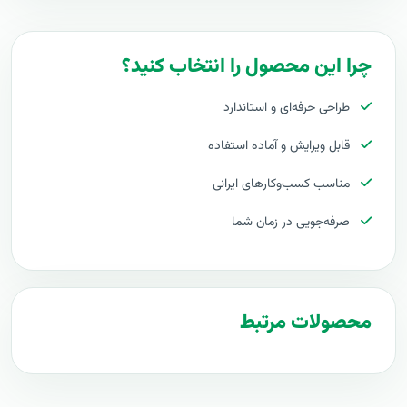
اقساطی
RFP
Themplate
چرا این محصول را انتخاب کنید؟
مدیریت
طراحی حرفه‌ای و استاندارد
فروش
اقساطی
قابل ویرایش و آماده استفاده
RFP
مناسب کسب‌وکارهای ایرانی
Download
مدیریت
صرفه‌جویی در زمان شما
فروش
اقساطی
RFP
محصولات مرتبط
برنامه
فایل
اکسل
مدیریت