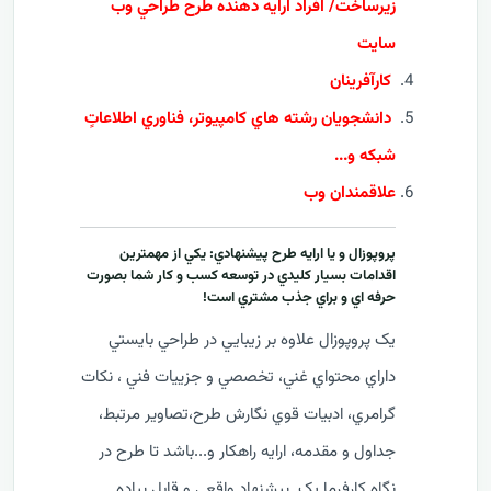
زيرساخت/ افراد ارايه دهنده طرح طراحي وب
سايت
کارآفرينان
دانشجويان رشته هاي کامپيوتر، فناوري اطلاعاتٍ
شبکه و...
علاقمندان وب
پروپوزال و يا ارايه طرح پيشنهادي: يکي از مهمترين
اقدامات بسيار کليدي در توسعه کسب و کار شما بصورت
حرفه اي و براي جذب مشتري است!
يک پروپوزال علاوه بر زيبايي در طراحي بايستي
داراي محتواي غني، تخصصي و جزييات فني ، نکات
گرامري، ادبيات قوي نگارش طرح،تصاوير مرتبط،
جداول و مقدمه، ارایه راهکار و...باشد تا طرح در
نگاه کارفرما يک پيشنهاد واقعي و قابل پياده