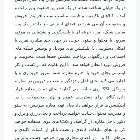
در یک خیابان شناخته شده، در یک شهر پر جمعیت و پر رفت و
آمد با کالاهای باکیفیت و قیمت مناسب سبب افزایش فروش
و محبوبیت آن می شود در فضای اینترنتی نیز داشتن یک وب
سایت شیک، امن، حرفه ای با پاسخگویی و پشتیبانی به موقع،
سریع، با محتوا و سئوی خوب، در جهان چند میلیارد نفری با
امکان دسترسی با اپلیکیشن های موبایل و پوشش شبکه های
اجتماعی و درگاههای پرداخت مطمئن قطعا سبب محبوبیت و
فروش مورد انتظار خواهد شد. با این تفاوت که در کسب و کار
اینترنتی بجای خرید یا اجاره مغازه، شما سرور خریداری و یا
اجاره می کنید بجای قفل و دزدگیر و نصب و دوربین در مغازه،
پروتکل SSL روی سایت می گذارید بجای دم در مغازه قرار
دادن کالاها برای دسترسی عموم و بهتر، محصولات را در
اپلیکیشن ها قرار خواهید داد بجای تهیه مغازه سرنبش، به سئو
و مدیریت محتوای سایت خواهید پرداخت و بجای زرق و برق و
دکور داخل مغازه، از گرافیک و CSS های قوی استفاده خواهید
کرد و بجای تبلیغات کاغذی و نصب تابلو از کلمات کلیدی و
بنرهای Gif و... در فضای مجازی بهره خواهید جست بنابراین