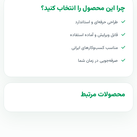
چرا این محصول را انتخاب کنید؟
لایسنس نرم افزار مدیریت شبکه
طراحی حرفه‌ای و استاندارد
لایسنس نرم افزار سرویس دسک
قابل ویرایش و آماده استفاده
لایسنس معتبر manageengine
لایسنس معتبر ارزان
مناسب کسب‌وکارهای ایرانی
لایسنس
لایسنس نرم افزار شبکه
صرفه‌جویی در زمان شما
بهترین قیمت لایسنس نرم افزار
لایسنس سرویس دسک
لایسنس opmanager
نرم افزارهای manageengine
محصولات مرتبط
خرید نرم افزار manageengine
لایسنس ارزان
لایسنس محصولات manageengine
فروش لایسنس اورجینال