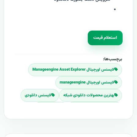
استعلام قیمت
برچسب‌ها:
لایسنس اورجینال Manageengine Asset Explorer
لایسنس اورجینال manageengine
بهترین محصولات دانلودی شبکه
لایسنس دانلودی
لایسنس های شرکت مدانت
شرکت مدانت
پر فروش ترین لایسنس ها
لایسنس نرم افزار ساپورت سنتر