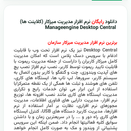
دانلود
رایگان
نرم افزار مدیریت میزکار (کلاینت ها)
Central
Manageengine Desktop
برترین نرم افزار مدیریت میزکار سازمان
Desktop Central نیز یک نرم افزار تحت وب با قابلیت
ادغام با سرویس دسک پلاس است که امکان مديريت
کامل میزکار کاربران را داراست از جمله مدیریت ریموت با
قابلیت تایید ریموت توسط کاربر، نصب نرم افزارُ نصب پچ
های آپدیت ویندوزی، چت و گتفگو با کاربر بدون اتصال به
سیستم کاربر، سرورها، لپ تاپ ها، ايستگاه های کاری،
تلفن های هوشند و تبلت ها همگی از يک نقطه متمرکز!با
استفاده از اين ابزار می توان خدمات رایج و تکراری
مديريت ايستگاه های کاری مانند نصب افزونه ها، توزيع
نرم افزار، مديريت دارايی های فناوری اطلاعات، مديريت
مجوزهای نرم افزاری، نظارت بر آمار استفاده از نرم
افزارها، مديريت کاربرد دستگاه های USB، کنترل ايستگاه
های کاری راه دور و ... را در سریعترین زمان و با داشتن
سوابق کلیه فعالیتها انجام داد. ضمن اینکه این سرویس
پشتيبانی از ويندوز و مک به صورت کامل انجام خواهد