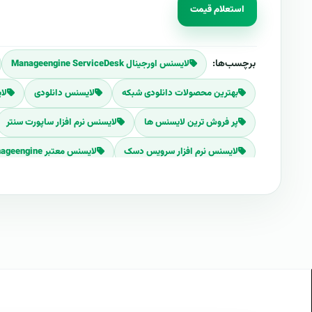
استعلام قیمت
برچسب‌ها:
لایسنس اورجینال Manageengine ServiceDesk
بهترین محصولات دانلودی شبکه
لایسنس دانلودی
لا
پر فروش ترین لایسنس ها
لایسنس نرم افزار ساپورت سنتر
لایسنس نرم افزار سرویس دسک
لایسنس معتبر manageengine
لایسنس نرم افزار شبکه
بهترین قیمت لایسنس نرم افزار
نرم افزارهای manageengine
خرید نرم افزار manageengine
فروش لایسنس اورجینال
دانلود اپلیکشین نسخه اندرویدی Manageengine ServiceDesk
20 سناریوی موفق برای مدیریت آسان انفورماتیک
vicedesk
شرکت زوهو
شرکت مدانت
سيستم تيکتينگ حرفه اي 