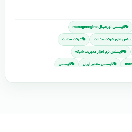
لایسنس اورجینال manageengine
یسنس های شرکت مدانت
شرکت مدانت
لایسنس نرم افزار مدیریت شبکه
لایسنس معتبر ارزان
لایسنس
لایسنس سرویس دسک
لایسنس opmanager
لایسنس ارزان
لایسنس محصولات manageengine
Manageengine-ser
مديريت خدمات انفورماتيک
تحت وب
فارسی ساز مدانت
مدیریت پروژه