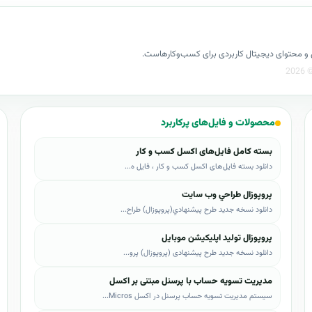
ت خدمات فناوري اطلاعات
فارسي ساز manageengine
سامانه فناوری اطلاعات و ارتباطات
کسل و محتوای دیجیتال کاربردی برای کسب‌وکارهاست.
ویس دسک
فارسی ساز manageengine servicedesk
 سرویس دسک پلاس
فارسی ساز مدانت
محصولات و فایل‌های پرکاربرد
manageengine servicedesk
بسته کامل فایل‌های اکسل کسب و کار
دانلود فارسی ساز manageengine servicedesk
دانلود بسته فایل‌های اکسل کسب و کار ، فایل ه...
فارسی ساز زوهوzoho
محصولات زهو
پروپوزال طراحي وب سايت
دانلود نسخه جدید طرح پيشنهادي(پروپوزال) طراح...
آموزش سرویس دسک
پروپوزال تولید اپلیکیشن موبایل
سی
کتاب آموزش Manageengine servicedesk فارسی
دانلود نسخه جدید طرح پیشنهادی (پروپوزال) پرو...
ات انفورماتیک
مدیریت تسویه حساب با پرسنل مبتنی بر اکسل
سیستم مدیریت تسویه حساب پرسنل در اکسل Micros...
 استفاده از زیرساخت های انفورماتیک در کسب و کار شما؟