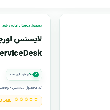
محصول دیجیتال آماده دانلود
erviceDesk
۷۰
✓
بار خریداری شده
کد محصول لایسنس • وضعی
نظرات کا