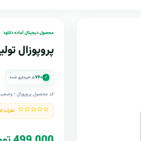
محصول دیجیتال آماده دانلود
پروپوزال تولی
۷۶۰
✓
بار خریداری شده
کد محصول پروپوزال • وضعی
نظرات کا
499,000 تومان