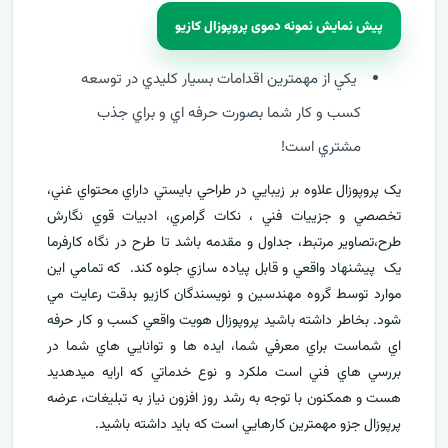
پیش نمایش نمونه دموی پروپوزال کازیو
يکي از مهمترين اقدامات بسيار کليدي در توسعه
کسب و کار شما بصورت حرفه اي و براي جذب
مشتري است!
يک پروپوزال علاوه بر زيبايي در طراحي بايستي داراي محتواي غني،
تخصصي و جزييات فني ، نکات گرامري، ادبيات قوي نگارش
طرح،تصاوير مرتبط، جداول و مقدمه باشد تا طرح در نگاه کارفرما
يک پيشنهاد واقعي و قابل پياده سازي جلوه کند. که تمامي اين
موارد توسط گروه مهندسين و نويسندگان کازيو بدقت رعايت مي
شود. بخاطر داشته باشيد پروپوزال هويت واقعي کسب و کار حرفه
اي شماست براي معرفي
شما، ايده ها و توانايي هاي شما در
بررسي هاي فني است ملکرد و نوع خدماتي که ارايه ميدهديد
هست و همکنون با توجه به رشد روز افزون نياز به تبليغات، عرضه
پرپوزال جزو مهمترين کارهايي است که بايد داشته باشيد.