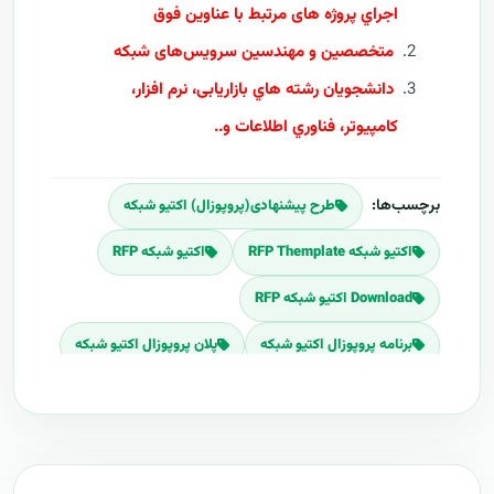
اجراي پروژه های مرتبط با عناوین فوق
متخصصین و مهندسین سرویس‌های شبکه
دانشجويان رشته هاي بازاریابی، نرم افزار،
کامپيوتر، فناوري اطلاعات و..
برچسب‌ها:
طرح پیشنهادی(پروپوزال) اکتیو شبکه
اکتیو شبکه RFP Themplate
اکتیو شبکه RFP
Download اکتیو شبکه RFP
برنامه پروپوزال اکتیو شبکه
پلان پروپوزال اکتیو شبکه
قیمت اجرای اکتیو شبکه
هزینه طراحی اکتیو شبکه
برآورد قیمت اکتیو شبکه
هزینه اجرای اکتیو شبکه
تعرفه های اکتیو شبکه
پروپوزال راه اندازی اکتیو شبکه