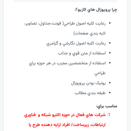
چرا پروپوزال هاي کازيو؟:
رعايت کليه اصول طراحي( فونت،جداول، تصاوير،
لايه بندي صفحات)
رعايت کليه اصول نگارشي و گرامري
استفاده از متن قوي و جذاب
استفاده از متخصصين مجرب در هر حوزه براي
طراحي
يونيک بودن پروپوزال
طبقه بندي مطالب
مناسب براي:
شرکت هاي فعال در حوزه اکتیو شبکه و فناوري
ارتباطات، زيرساخت/ افراد ارايه دهنده طرح يا