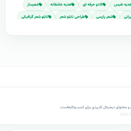
دیه نفیس
کادو حرفه ای
هدیه عاشقانه
شعرساز
رانی
شعر پارسی
طراحی تابلو شعر
تابلو شعر گرافیکی
شعری بنام شما
شعری برای عشق
بهترین هدیه روز مادر
ماندگار ترین کادوی قرن
سفارش طراحی تابلو شعر
کادوی منحصر
بهترین کادو
هدیه ای جدید
شعر ساز
چاپ شعر بر روی شاسی
کازیو
چاپ شعر روی شاسی
ارشی شما
شعر خاص
شاعر شوید
ای غیرکلیشه ای
هدایای باارزش
ایده های برتر
 هدیه
هدیه ازدواج
هدیه سالگرد تولد
کسل و محتوای دیجیتال کاربردی برای کسب‌وکارهاست.
معلم
شعر آماده یا شعر سفارشی؟
سفارش شعر
ن شعرساز با آژانس ها و استدیوهای تبلیغاتی